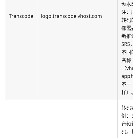
频水印
注：所
Transcode
logo.transcode.vhost.com
转码的
都需要
新推送
SRS，
不同的
名称
（vhos
app也
不一
样）。
转码实
例：只
音频转
码。其