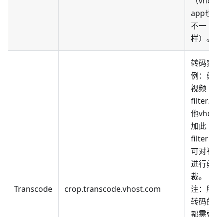
（vhos
app也
不一
样）。
转码实
例：剪
视频
filter
他vhos
加此
filter
可对视
进行剪
裁。
Transcode
crop.transcode.vhost.com
注：所
转码的
都需要