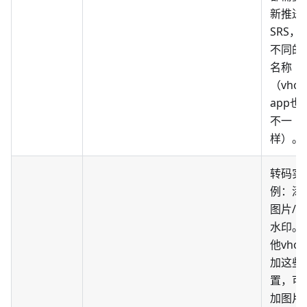
新推送
SRS，
不同的
名称
（vhos
app也
不一
样）。
转码实
例：添
图片/
水印。
他vhos
加这些
置，可
加图片