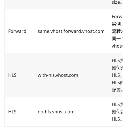
size。
Forwa
实例：
Forward
same.vhost.forward.vhost.com
流转发
同一个
vhost
HLS实
如何开
HLS
with-hls.vhost.com
HLS，
HLS的
配置。
HLS实
HLS
no-hls.vhost.com
如何禁
HLS。