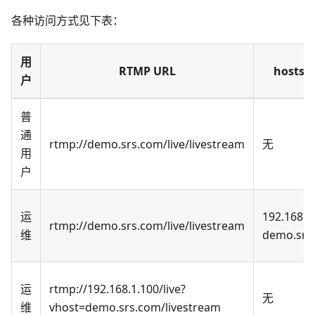
各种访问方式见下表：
用
RTMP URL
hosts
户
普
通
rtmp://demo.srs.com/live/livestream
无
用
户
运
192.168.1
rtmp://demo.srs.com/live/livestream
维
demo.srs
运
rtmp://192.168.1.100/live?
无
维
vhost=demo.srs.com/livestream