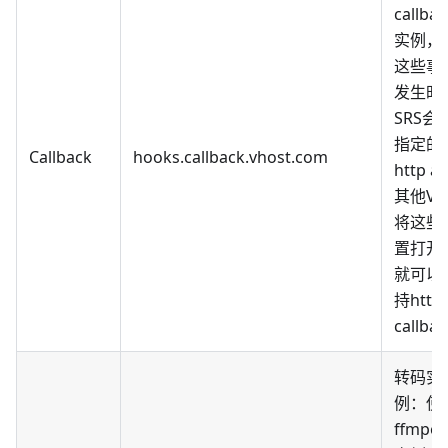
callba
实例，
这些事
发生时
SRS会
指定的
Callback
hooks.callback.vhost.com
http a
其他Vh
将这些
置打开
就可以
持http
callba
转码实
例：使
ffmpe