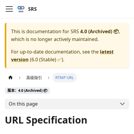
SRS
This is documentation for
SRS
4.0 (Archived) 📦
,
which is no longer actively maintained.
For up-to-date documentation, see the
latest
version
(
6.0 (Stable) ✅
).
高级指引
RTMP URL
版本：4.0 (Archived) 📦
On this page
URL Specification