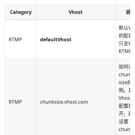
Category
Vhost
说
默认Vh
的配置
RTMP
defaultVhost
只支持
RTMP
如何设
chunk
size的
例。其
Vhos
RTMP
chunksize.vhost.com
配置打
开，即
设置
chunk