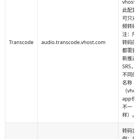
vhost
此配置
可只对
频转码
注：所
Transcode
audio.transcode.vhost.com
转码的
都需要
新推送
SRS，
不同的
名称
（vhos
app也
不一
样）。
转码实
例：只