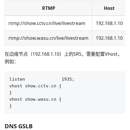
RTMP
Host
rtmp://show.cctv.cn/live/livestream
192.168.1.10
rtmp://show.wasu.cn/live/livestream
192.168.1.10
在边缘节点（192.168.1.10）上的SRS，需要配置Vhost，
例如：
listen              1935;

vhost show.cctv.cn {

}

vhost show.wasu.cn {

DNS GSLB