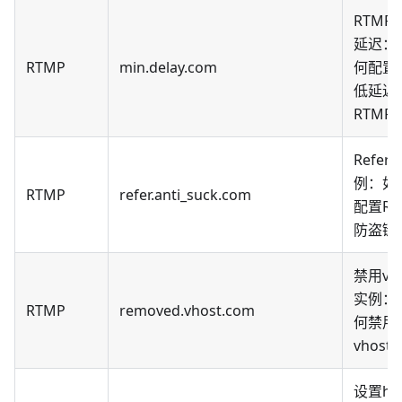
RTMP
延迟：
RTMP
min.delay.com
何配置
低延迟
RTMP
Refer
例：如
RTMP
refer.anti_suck.com
配置Ref
防盗链
禁用vho
实例：
RTMP
removed.vhost.com
何禁用
vhost
设置htt