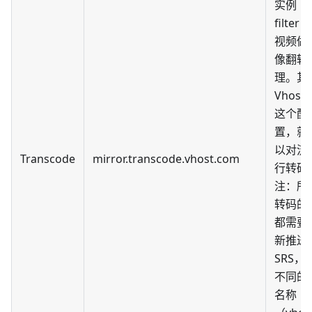
实例
filter
视频做
像翻转
理。其
Vhos
这个配
置，就
以对流
Transcode
mirror.transcode.vhost.com
行转码
注：所
转码的
都需要
新推送
SRS，
不同的
名称