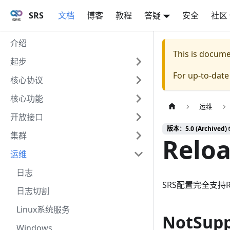
SRS
文档
博客
教程
答疑
安全
社区
介绍
This is docum
起步
For up-to-dat
核心协议
核心功能
运维
开放接口
版本：5.0 (Archived) 
集群
Relo
运维
日志
SRS配置完全支持
日志切割
Linux系统服务
NotSupp
Windows