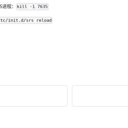
S进程：
kill -1 7635
etc/init.d/srs reload