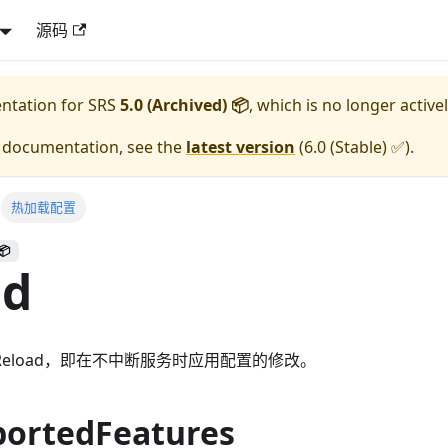
源码
entation for
SRS
5.0 (Archived) 📦
, which is no longer active
e documentation, see the
latest version
(
6.0 (Stable) ✅
).
热加载配置
📦
ad
Reload，即在不中断服务时应用配置的修改。
ortedFeatures