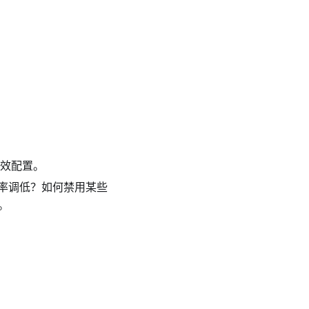
生效配置。
率调低？如何禁用某些
。