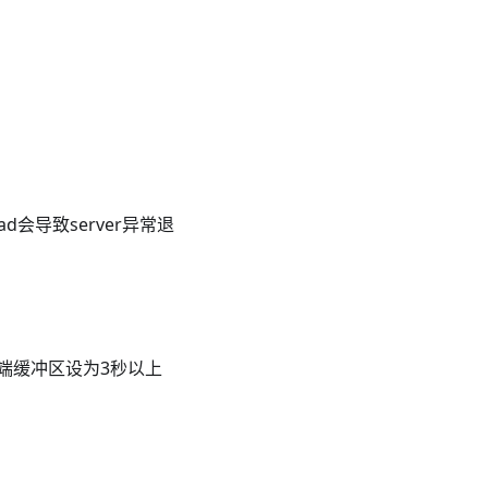
d会导致server异常退
端缓冲区设为3秒以上