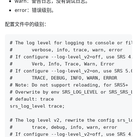
warn：警告日志，没有调试日志。
error：错误级别。
配置文件中的级别：
# The log level for logging to console or file.
#       verbose, info, trace, warn, error

# If configure --log-level_v2=off, use SRS 4.0
#       Verb, Info, Trace, Warn, Error

# If configure --log-level_v2=on, use SRS 5.0 
#       TRACE, DEBUG, INFO, WARN, ERROR

# Note: Do not support reloading, for SRS5+

# Overwrite by env SRS_LOG_LEVEL or SRS_SRS_LOG
# default: trace

srs_log_level trace;

# The log level v2, rewrite the config srs_log
#       trace, debug, info, warn, error

# If configure --log-level_v2=off, use SRS 4.0