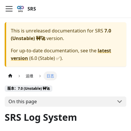
SRS
This is unreleased documentation for
SRS
7.0
(Unstable) 🚧🚀
version.
For up-to-date documentation, see the
latest
version
(
6.0 (Stable) ✅
).
运维
日志
版本：7.0 (Unstable) 🚧🚀
On this page
SRS Log System