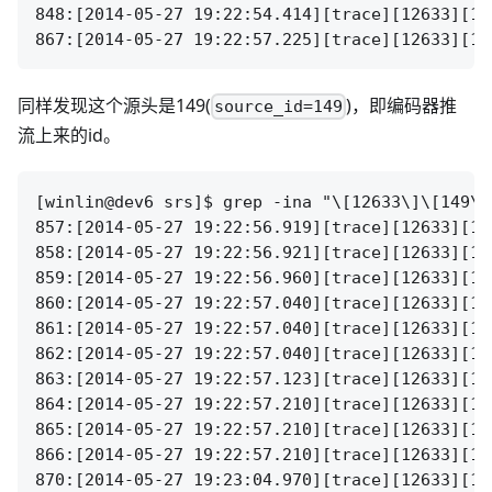
848:[2014-05-27 19:22:54.414][trace][12633][14
同样发现这个源头是149(
)，即编码器推
source_id=149
流上来的id。
[winlin@dev6 srs]$ grep -ina "\[12633\]\[149\]
857:[2014-05-27 19:22:56.919][trace][12633][14
858:[2014-05-27 19:22:56.921][trace][12633][14
859:[2014-05-27 19:22:56.960][trace][12633][14
860:[2014-05-27 19:22:57.040][trace][12633][14
861:[2014-05-27 19:22:57.040][trace][12633][14
862:[2014-05-27 19:22:57.040][trace][12633][14
863:[2014-05-27 19:22:57.123][trace][12633][14
864:[2014-05-27 19:22:57.210][trace][12633][14
865:[2014-05-27 19:22:57.210][trace][12633][14
866:[2014-05-27 19:22:57.210][trace][12633][14