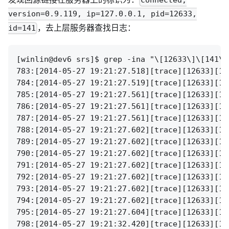
connected,
version=0.9.119, ip=127.0.0.1, pid=12633,
，去上层服务器查找日志：
id=141
[winlin@dev6 srs]$ grep -ina "\[12633\]\[141\]
783:[2014-05-27 19:21:27.518][trace][12633][14
784:[2014-05-27 19:21:27.519][trace][12633][14
785:[2014-05-27 19:21:27.561][trace][12633][14
786:[2014-05-27 19:21:27.561][trace][12633][14
787:[2014-05-27 19:21:27.561][trace][12633][14
788:[2014-05-27 19:21:27.602][trace][12633][14
789:[2014-05-27 19:21:27.602][trace][12633][14
790:[2014-05-27 19:21:27.602][trace][12633][14
791:[2014-05-27 19:21:27.602][trace][12633][14
792:[2014-05-27 19:21:27.602][trace][12633][14
793:[2014-05-27 19:21:27.602][trace][12633][14
794:[2014-05-27 19:21:27.602][trace][12633][14
795:[2014-05-27 19:21:27.604][trace][12633][14
798:[2014-05-27 19:21:32.420][trace][12633][14