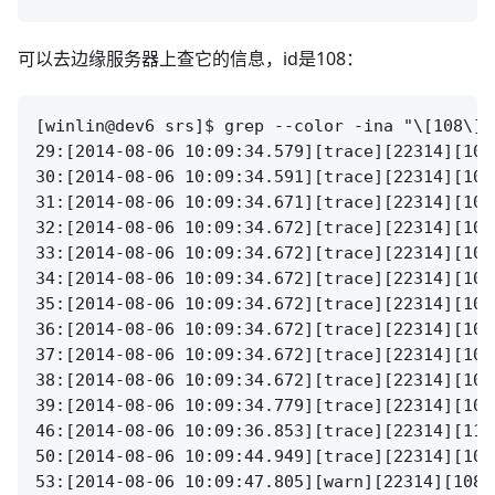
可以去边缘服务器上查它的信息，id是108：
[winlin@dev6 srs]$ grep --color -ina "\[108\]"
29:[2014-08-06 10:09:34.579][trace][22314][108
30:[2014-08-06 10:09:34.591][trace][22314][108
31:[2014-08-06 10:09:34.671][trace][22314][108
32:[2014-08-06 10:09:34.672][trace][22314][108
33:[2014-08-06 10:09:34.672][trace][22314][108
34:[2014-08-06 10:09:34.672][trace][22314][108
35:[2014-08-06 10:09:34.672][trace][22314][108
36:[2014-08-06 10:09:34.672][trace][22314][108
37:[2014-08-06 10:09:34.672][trace][22314][108
38:[2014-08-06 10:09:34.672][trace][22314][108
39:[2014-08-06 10:09:34.779][trace][22314][107
46:[2014-08-06 10:09:36.853][trace][22314][110
50:[2014-08-06 10:09:44.949][trace][22314][108