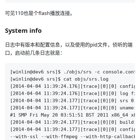
可见110也是个flash播放连接。
System info
日志中有版本和配置信息，以及使用的pid文件，侦听的端
口，启动前几条日志就是：
[winlin@dev6 srs]$ ./objs/srs -c console.conf 

[winlin@dev6 srs]$ cat objs/srs.log 

[2014-04-04 11:39:24.176][trace][0][0] config p
[2014-04-04 11:39:24.176][trace][0][0] log fil
[2014-04-04 11:39:24.177][trace][0][0] srs 0.9.
[2014-04-04 11:39:24.177][trace][0][0] uname: 
#1 SMP Fri May 20 03:51:51 BST 2011 x86_64 x86
[2014-04-04 11:39:24.177][trace][0][0] build: 
[2014-04-04 11:39:24.177][trace][0][0] configu
--with-ssl --with-ffmpeg --with-http-callback 