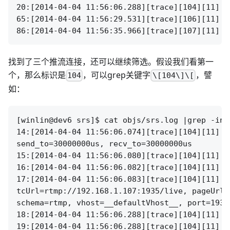
20:[2014-04-04 11:56:06.288][trace][104][11] i
65:[2014-04-04 11:56:29.531][trace][106][11] i
找到了三个推流连接，还可以继续筛选。假设我们看第一
个，那么标识是
，可以grep关键字
，譬
104
\[104\]\[
如：
[winlin@dev6 srs]$ cat objs/srs.log |grep -ina 
14:[2014-04-04 11:56:06.074][trace][104][11] r
send_to=30000000us, recv_to=30000000us

15:[2014-04-04 11:56:06.080][trace][104][11] s
16:[2014-04-04 11:56:06.082][trace][104][11] s
17:[2014-04-04 11:56:06.083][trace][104][11] r
tcUrl=rtmp://192.168.1.107:1935/live, pageUrl=
schema=rtmp, vhost=__defaultVhost__, port=1935,
18:[2014-04-04 11:56:06.288][trace][104][11] s
19:[2014-04-04 11:56:06.288][trace][104][11] i