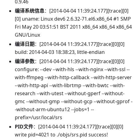
0.9.46
编译系统信息
：[2014-04-04 11:39:24.177][trace][0]
[0] uname: Linux dev6 2.6.32-71.el6.x86_64 #1 SMP
Fri May 20 03:51:51 BST 2011 x86_64 x86_64 x86_64
GNU/Linux
编译日期
：[2014-04-04 11:39:24.177][trace][0][0]
build: 2014-04-03 18:38:23, little-endian
编译参数
：[2014-04-04 11:39:24.177][trace][0][0]
configure: --dev --with-hls --with-nginx --with-ssl --
with-ffmpeg --with-http-callback --with-http-server
--with-http-api --with-librtmp --with-bwtc --with-
research --with-utest --without-gperf --without-
gmc --without-gmp --without-gcp --without-gprof -
-without-arm-ubuntu12 --jobs=1 --
prefix=/usr/local/srs
PID文件
：[2014-04-04 11:39:24.177][trace][0][0]
write pid=4021 to ./objs/srs.pid success!