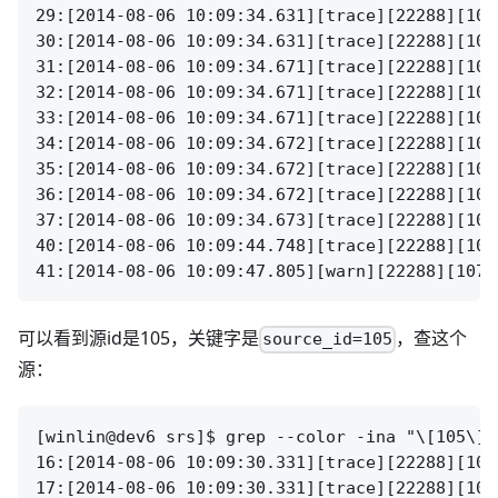
29:[2014-08-06 10:09:34.631][trace][22288][107
30:[2014-08-06 10:09:34.631][trace][22288][107
31:[2014-08-06 10:09:34.671][trace][22288][107
32:[2014-08-06 10:09:34.671][trace][22288][107
33:[2014-08-06 10:09:34.671][trace][22288][107
34:[2014-08-06 10:09:34.672][trace][22288][107
35:[2014-08-06 10:09:34.672][trace][22288][107
36:[2014-08-06 10:09:34.672][trace][22288][107
37:[2014-08-06 10:09:34.673][trace][22288][107
40:[2014-08-06 10:09:44.748][trace][22288][107
可以看到源id是105，关键字是
，查这个
source_id=105
源：
[winlin@dev6 srs]$ grep --color -ina "\[105\]"
16:[2014-08-06 10:09:30.331][trace][22288][105
17:[2014-08-06 10:09:30.331][trace][22288][105