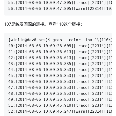
55:[2014-08-06 10:09:47.805][trace][22314][107
107是触发回源的连接。查看110这个链接：
[winlin@dev6 srs]$ grep --color -ina "\[110\]" 
40:[2014-08-06 10:09:36.609][trace][22314][110
41:[2014-08-06 10:09:36.613][trace][22314][110
42:[2014-08-06 10:09:36.613][trace][22314][110
43:[2014-08-06 10:09:36.835][trace][22314][110
44:[2014-08-06 10:09:36.853][trace][22314][110
45:[2014-08-06 10:09:36.853][trace][22314][110
46:[2014-08-06 10:09:36.853][trace][22314][110
47:[2014-08-06 10:09:36.853][trace][22314][110
48:[2014-08-06 10:09:36.853][trace][22314][110
49:[2014-08-06 10:09:36.853][trace][22314][110
51:[2014-08-06 10:09:45.919][trace][22314][110