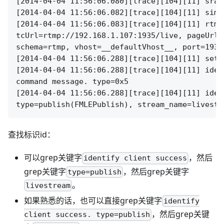
[2014-04-04 11:56:06.080][trace][104][11] sran
[2014-04-04 11:56:06.082][trace][104][11] simp
[2014-04-04 11:56:06.083][trace][104][11] rtmp
tcUrl=rtmp://192.168.1.107:1935/live, pageUrl=
schema=rtmp, vhost=__defaultVhost__, port=1935,
[2014-04-04 11:56:06.288][trace][104][11] set 
[2014-04-04 11:56:06.288][trace][104][11] iden
command message. type=0x5

[2014-04-04 11:56:06.288][trace][104][11] iden
查找标识id：
可以grep关键字
，然后
identify client success
grep关键字
，然后grep关键字
type=publish
。
livestream
如果熟悉的话，也可以直接grep关键字
identify
，然后grep关键
client success. type=publish