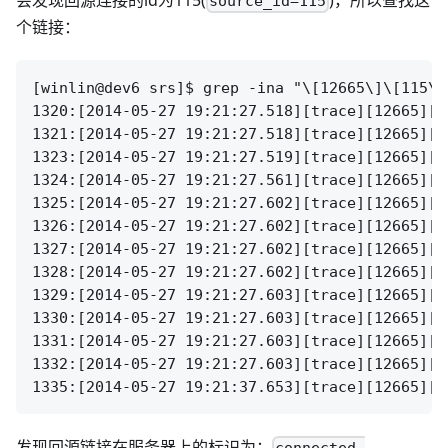
source_id=115
个链接：
[winlin@dev6 srs]$ grep -ina "\[12665\]\[115\]
1320:[2014-05-27 19:21:27.518][trace][12665][1
1321:[2014-05-27 19:21:27.518][trace][12665][1
1323:[2014-05-27 19:21:27.519][trace][12665][1
1324:[2014-05-27 19:21:27.561][trace][12665][1
1325:[2014-05-27 19:21:27.602][trace][12665][1
1326:[2014-05-27 19:21:27.602][trace][12665][1
1327:[2014-05-27 19:21:27.602][trace][12665][1
1328:[2014-05-27 19:21:27.602][trace][12665][1
1329:[2014-05-27 19:21:27.603][trace][12665][1
1330:[2014-05-27 19:21:27.603][trace][12665][1
1331:[2014-05-27 19:21:27.603][trace][12665][1
1332:[2014-05-27 19:21:27.603][trace][12665][1
发现回源链接在服务器上的标识为：