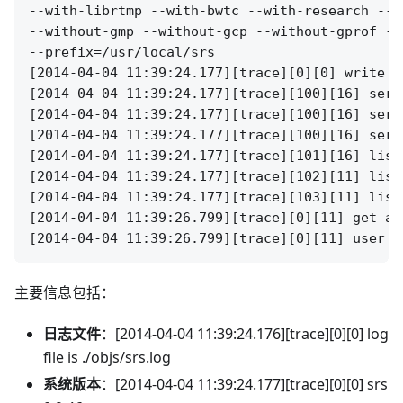
--with-librtmp --with-bwtc --with-research --w
--without-gmp --without-gcp --without-gprof --
--prefix=/usr/local/srs

[2014-04-04 11:39:24.177][trace][0][0] write p
[2014-04-04 11:39:24.177][trace][100][16] serv
[2014-04-04 11:39:24.177][trace][100][16] serv
[2014-04-04 11:39:24.177][trace][100][16] serv
[2014-04-04 11:39:24.177][trace][101][16] list
[2014-04-04 11:39:24.177][trace][102][11] list
[2014-04-04 11:39:24.177][trace][103][11] list
[2014-04-04 11:39:26.799][trace][0][11] get a 
主要信息包括：
日志文件
：[2014-04-04 11:39:24.176][trace][0][0] log
file is ./objs/srs.log
系统版本
：[2014-04-04 11:39:24.177][trace][0][0] srs