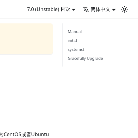
7.0 (Unstable) 🚧🚀
简体中文
Manual
init.d
systemctl
Gracefully Upgrade
entOS或者Ubuntu