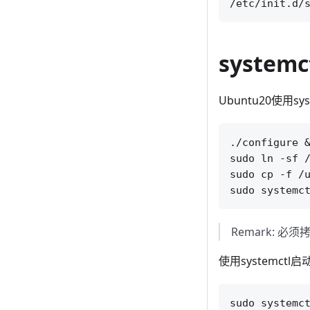
systemc
Ubuntu20使用s
./configure &
sudo ln -sf /
sudo cp -f /u
Remark: 必须拷
使用systemctl