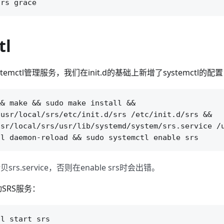
tl
ystemctl管理服务，我们在init.d的基础上新增了systemctl的配
& make && sudo make install &&

usr/local/srs/etc/init.d/srs /etc/init.d/srs &&

sr/local/srs/usr/lib/systemd/system/srs.service /u
贝srs.service，否则在enable srs时会出错。
启动SRS服务：