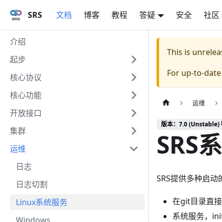
SRS
文档
博客
教程
答疑
安全
社区
介绍
This is unrel
起步
For up-to-dat
核心协议
核心功能
运维
开放接口
版本：7.0 (Unstable) 
集群
SRS
运维
日志
SRS提供多种启
日志切割
在git目录
Linux系统服务
系统服务，ini
Windows