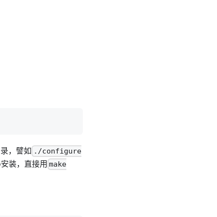
目录，譬如
./configure
do安装，直接用
make