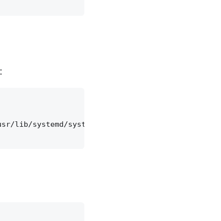
置：
sr/lib/systemd/system/srs.service &&
