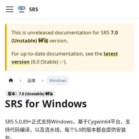
SRS
This is unreleased documentation for
SRS
7.0
(Unstable) 🚧🚀
version.
For up-to-date documentation, see the
latest
version
(
6.0 (Stable) ✅
).
运维
Windows
版本：7.0 (Unstable) 🚧🚀
SRS for Windows
SRS 5.0.89+正式支持Windows，基于Cygwin64平台，支
持代码编译，以及流水线，每个5.0的版本都会提供安装
包。