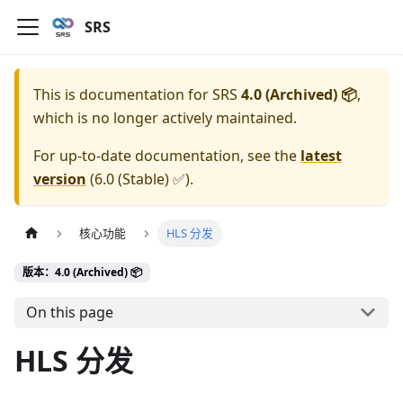
SRS
This is documentation for
SRS
4.0 (Archived) 📦
,
which is no longer actively maintained.
For up-to-date documentation, see the
latest
version
(
6.0 (Stable) ✅
).
核心功能
HLS 分发
版本：4.0 (Archived) 📦
On this page
HLS 分发