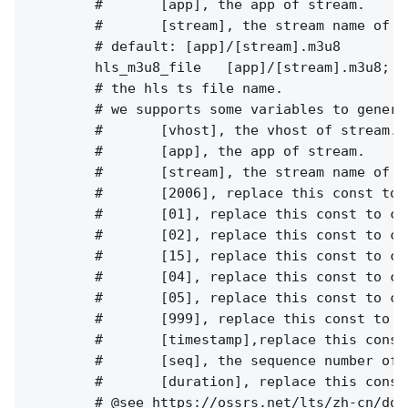
        #       [app], the app of stream.

        #       [stream], the stream name of st
        # default: [app]/[stream].m3u8

        hls_m3u8_file   [app]/[stream].m3u8;

        # the hls ts file name.

        # we supports some variables to genera
        #       [vhost], the vhost of stream.

        #       [app], the app of stream.

        #       [stream], the stream name of st
        #       [2006], replace this const to c
        #       [01], replace this const to cur
        #       [02], replace this const to cur
        #       [15], replace this const to cur
        #       [04], replace this const to cur
        #       [05], replace this const to cur
        #       [999], replace this const to c
        #       [timestamp],replace this const
        #       [seq], the sequence number of t
        #       [duration], replace this const
        # @see https://ossrs.net/lts/zh-cn/doc