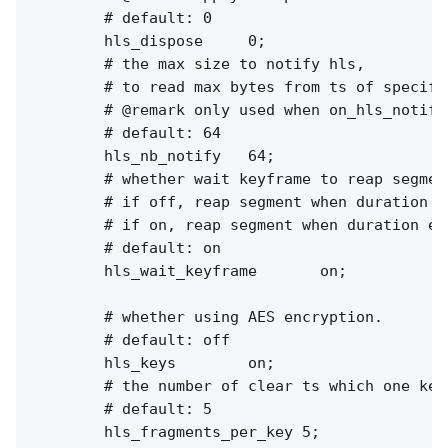
        # default: 0

        hls_dispose     0;

        # the max size to notify hls,

        # to read max bytes from ts of specifi
        # @remark only used when on_hls_notify 
        # default: 64

        hls_nb_notify   64;

        # whether wait keyframe to reap segment
        # if off, reap segment when duration e
        # if on, reap segment when duration ex
        # default: on

        hls_wait_keyframe       on;

        # whether using AES encryption.

        # default: off

        hls_keys        on; 

        # the number of clear ts which one key 
        # default: 5

        hls_fragments_per_key 5;
