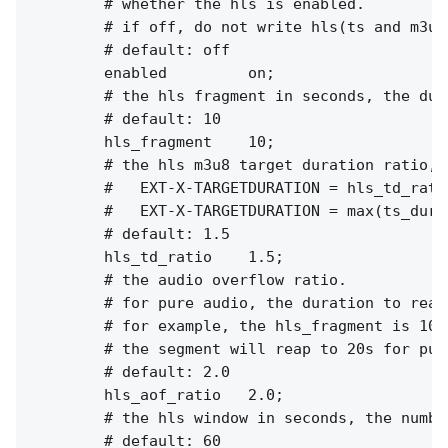
        # whether the hls is enabled.

        # if off, do not write hls(ts and m3u8
        # default: off

        enabled         on;

        # the hls fragment in seconds, the dur
        # default: 10

        hls_fragment    10;

        # the hls m3u8 target duration ratio,

        #   EXT-X-TARGETDURATION = hls_td_rati
        #   EXT-X-TARGETDURATION = max(ts_dura
        # default: 1.5

        hls_td_ratio    1.5;

        # the audio overflow ratio.

        # for pure audio, the duration to reap 
        # for example, the hls_fragment is 10s
        # the segment will reap to 20s for pure
        # default: 2.0

        hls_aof_ratio   2.0;

        # the hls window in seconds, the numbe
        # default: 60
