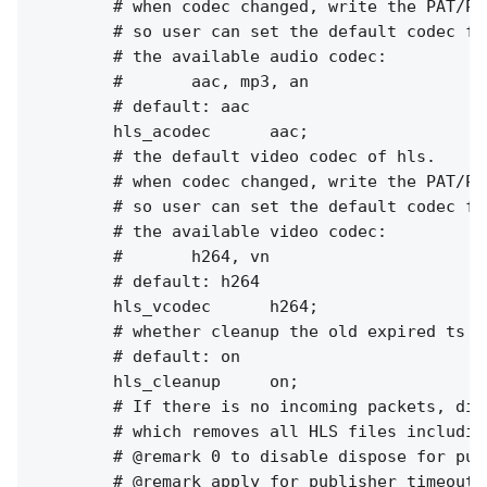
        # when codec changed, write the PAT/PM
        # so user can set the default codec for
        # the available audio codec:

        #       aac, mp3, an

        # default: aac

        hls_acodec      aac;

        # the default video codec of hls.

        # when codec changed, write the PAT/PM
        # so user can set the default codec fo
        # the available video codec:

        #       h264, vn

        # default: h264

        hls_vcodec      h264;

        # whether cleanup the old expired ts fi
        # default: on

        hls_cleanup     on;

        # If there is no incoming packets, dis
        # which removes all HLS files includin
        # @remark 0 to disable dispose for publ
        # @remark apply for publisher timeout 