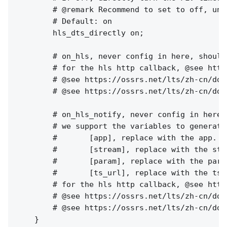
        # @remark Recommend to set to off, unl
        # Default: on

        hls_dts_directly on;

        # on_hls, never config in here, should
        # for the hls http callback, @see http
        # @see https://ossrs.net/lts/zh-cn/doc
        # @see https://ossrs.net/lts/zh-cn/doc
        # on_hls_notify, never config in here,
        # we support the variables to generate
        #       [app], replace with the app.

        #       [stream], replace with the stre
        #       [param], replace with the param
        #       [ts_url], replace with the ts u
        # for the hls http callback, @see http
        # @see https://ossrs.net/lts/zh-cn/doc
        # @see https://ossrs.net/lts/zh-cn/doc
    }
