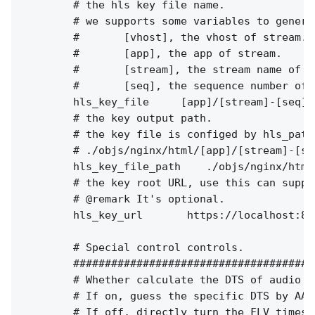
        # the hls key file name.

        # we supports some variables to genera
        #       [vhost], the vhost of stream.

        #       [app], the app of stream.

        #       [stream], the stream name of st
        #       [seq], the sequence number of 
        hls_key_file     [app]/[stream]-[seq].k
        # the key output path.

        # the key file is configed by hls_path
        # ./objs/nginx/html/[app]/[stream]-[seq
        hls_key_file_path    ./objs/nginx/html;
        # the key root URL, use this can suppor
        # @remark It's optional.

        hls_key_url       https://localhost:808
        # Special control controls.

        #######################################
        # Whether calculate the DTS of audio f
        # If on, guess the specific DTS by AAC
        # If off, directly turn the FLV timest