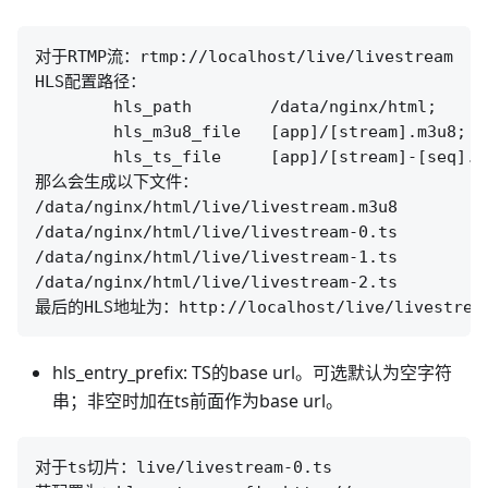
对于RTMP流：rtmp://localhost/live/livestream

HLS配置路径：

        hls_path        /data/nginx/html;

        hls_m3u8_file   [app]/[stream].m3u8;

        hls_ts_file     [app]/[stream]-[seq].ts
那么会生成以下文件：

/data/nginx/html/live/livestream.m3u8

/data/nginx/html/live/livestream-0.ts

/data/nginx/html/live/livestream-1.ts

/data/nginx/html/live/livestream-2.ts

hls_entry_prefix: TS的base url。可选默认为空字符
串；非空时加在ts前面作为base url。
对于ts切片：live/livestream-0.ts
