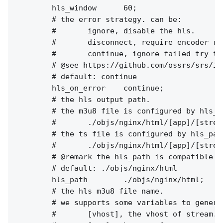
        hls_window      60;

        # the error strategy. can be:

        #       ignore, disable the hls.

        #       disconnect, require encoder rep
        #       continue, ignore failed try to
        # @see https://github.com/ossrs/srs/iss
        # default: continue

        hls_on_error    continue;

        # the hls output path.

        # the m3u8 file is configured by hls_p
        #       ./objs/nginx/html/[app]/[stream
        # the ts file is configured by hls_pat
        #       ./objs/nginx/html/[app]/[stream
        # @remark the hls_path is compatible w
        # default: ./objs/nginx/html

        hls_path        ./objs/nginx/html;

        # the hls m3u8 file name.

        # we supports some variables to genera
        #       [vhost], the vhost of stream.
