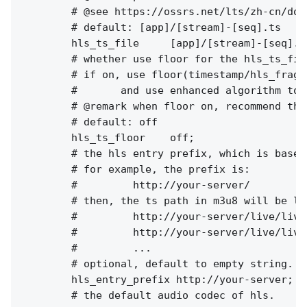
        # @see https://ossrs.net/lts/zh-cn/doc
        # default: [app]/[stream]-[seq].ts

        hls_ts_file     [app]/[stream]-[seq].ts
        # whether use floor for the hls_ts_fil
        # if on, use floor(timestamp/hls_fragm
        #       and use enhanced algorithm to 
        # @remark when floor on, recommend the
        # default: off

        hls_ts_floor    off;

        # the hls entry prefix, which is base 
        # for example, the prefix is:

        #         http://your-server/

        # then, the ts path in m3u8 will be lik
        #         http://your-server/live/lives
        #         http://your-server/live/lives
        #         ...

        # optional, default to empty string.

        hls_entry_prefix http://your-server;

        # the default audio codec of hls.
