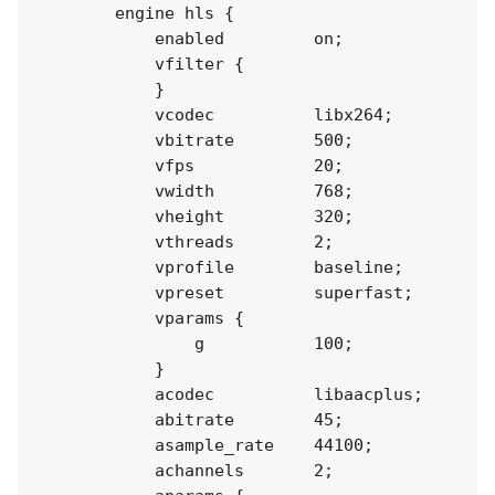
        engine hls {

            enabled         on;

            vfilter {

            }

            vcodec          libx264;

            vbitrate        500;

            vfps            20;

            vwidth          768;

            vheight         320;

            vthreads        2;

            vprofile        baseline;

            vpreset         superfast;

            vparams {

                g           100;

            }

            acodec          libaacplus;

            abitrate        45;

            asample_rate    44100;

            achannels       2;
