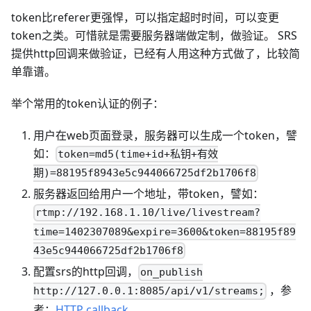
token比referer更强悍，可以指定超时时间，可以变更
token之类。可惜就是需要服务器端做定制，做验证。 SRS
提供http回调来做验证，已经有人用这种方式做了，比较简
单靠谱。
举个常用的token认证的例子：
用户在web页面登录，服务器可以生成一个token，譬
如：
token=md5(time+id+私钥+有效
期)=88195f8943e5c944066725df2b1706f8
服务器返回给用户一个地址，带token，譬如：
rtmp://192.168.1.10/live/livestream?
time=1402307089&expire=3600&token=88195f89
43e5c944066725df2b1706f8
配置srs的http回调，
on_publish
，参
http://127.0.0.1:8085/api/v1/streams;
考：
HTTP callback