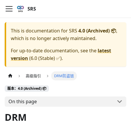
SRS
This is documentation for
SRS
4.0 (Archived) 📦
,
which is no longer actively maintained.
For up-to-date documentation, see the
latest
version
(
6.0 (Stable) ✅
).
高级指引
DRM防盗链
版本：4.0 (Archived) 📦
On this page
DRM