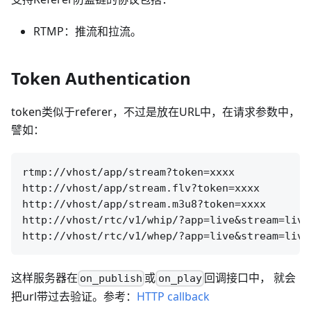
RTMP：推流和拉流。
Token Authentication
token类似于referer，不过是放在URL中，在请求参数中，
譬如：
rtmp://vhost/app/stream?token=xxxx

http://vhost/app/stream.flv?token=xxxx

http://vhost/app/stream.m3u8?token=xxxx

http://vhost/rtc/v1/whip/?app=live&stream=live
这样服务器在
或
回调接口中， 就会
on_publish
on_play
把url带过去验证。参考：
HTTP callback