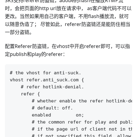
SRS支持referer防盗链，adobe的flash在播放RTMP流
时，会把页面的http url放在请求中， as客户端代码不可以
更改。当然如果用自己的客户端，不用flash播放流，就可
以随意伪造了； 尽管如此，referer防盗链还是能防住相当
一部分盗链。
配置Referer防盗链，在vhost中开启referer即可，可以指
定publish和play的referer：
# the vhost for anti-suck.

vhost refer.anti_suck.com {

    # refer hotlink-denial.

    refer {

        # whether enable the refer hotlink-deni
        # default: off.

        enabled         on;

        # the common refer for play and publish
        # if the page url of client not in the
        # if not specified this field, allow al