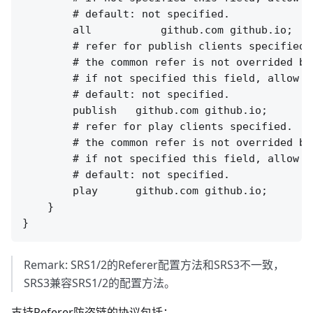
        # default: not specified.

        all           github.com github.io;

        # refer for publish clients specified.

        # the common refer is not overrided by 
        # if not specified this field, allow al
        # default: not specified.

        publish   github.com github.io;

        # refer for play clients specified.

        # the common refer is not overrided by 
        # if not specified this field, allow al
        # default: not specified.

        play      github.com github.io;

    }

Remark: SRS1/2的Referer配置方法和SRS3不一致，
SRS3兼容SRS1/2的配置方法。
支持Referer防盗链的协议包括：