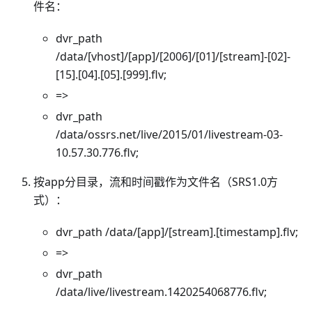
件名：
dvr_path
/data/[vhost]/[app]/[2006]/[01]/[stream]-[02]-
[15].[04].[05].[999].flv;
=>
dvr_path
/data/ossrs.net/live/2015/01/livestream-03-
10.57.30.776.flv;
按app分目录，流和时间戳作为文件名（SRS1.0方
式）：
dvr_path /data/[app]/[stream].[timestamp].flv;
=>
dvr_path
/data/live/livestream.1420254068776.flv;