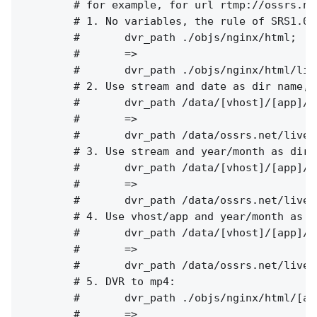
        # for example, for url rtmp://ossrs.ne
        # 1. No variables, the rule of SRS1.0(
        #       dvr_path ./objs/nginx/html;

        #       =>

        #       dvr_path ./objs/nginx/html/liv
        # 2. Use stream and date as dir name, 
        #       dvr_path /data/[vhost]/[app]/[
        #       =>

        #       dvr_path /data/ossrs.net/live/
        # 3. Use stream and year/month as dir 
        #       dvr_path /data/[vhost]/[app]/[
        #       =>

        #       dvr_path /data/ossrs.net/live/
        # 4. Use vhost/app and year/month as d
        #       dvr_path /data/[vhost]/[app]/[
        #       =>

        #       dvr_path /data/ossrs.net/live/
        # 5. DVR to mp4:

        #       dvr_path ./objs/nginx/html/[ap
        #       =>
