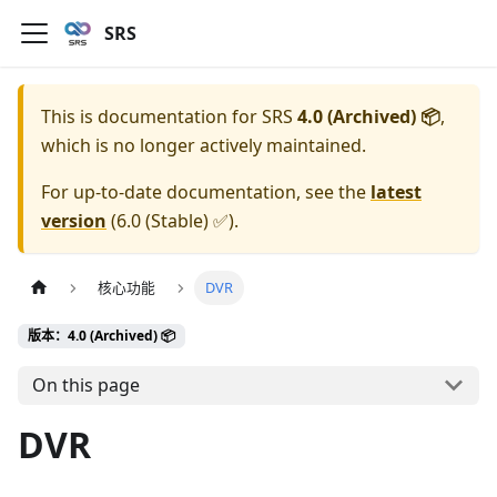
SRS
This is documentation for
SRS
4.0 (Archived) 📦
,
which is no longer actively maintained.
For up-to-date documentation, see the
latest
version
(
6.0 (Stable) ✅
).
核心功能
DVR
版本：4.0 (Archived) 📦
On this page
DVR