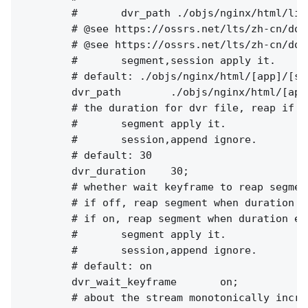
        #       dvr_path ./objs/nginx/html/liv
        # @see https://ossrs.net/lts/zh-cn/doc
        # @see https://ossrs.net/lts/zh-cn/doc
        #       segment,session apply it.

        # default: ./objs/nginx/html/[app]/[st
        dvr_path        ./objs/nginx/html/[app
        # the duration for dvr file, reap if e
        #       segment apply it.

        #       session,append ignore.

        # default: 30

        dvr_duration    30;

        # whether wait keyframe to reap segment
        # if off, reap segment when duration e
        # if on, reap segment when duration ex
        #       segment apply it.

        #       session,append ignore.

        # default: on

        dvr_wait_keyframe       on;

        # about the stream monotonically increa