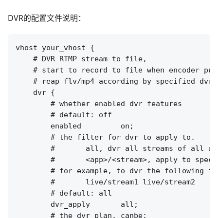
DVR的配置文件说明：
vhost your_vhost {

    # DVR RTMP stream to file,

    # start to record to file when encoder publ
    # reap flv/mp4 according by specified dvr_p
    dvr {

        # whether enabled dvr features

        # default: off

        enabled         on;

        # the filter for dvr to apply to.

        #       all, dvr all streams of all app
        #       <app>/<stream>, apply to speci
        # for example, to dvr the following two
        #       live/stream1 live/stream2

        # default: all

        dvr_apply       all;

        # the dvr plan. canbe:
