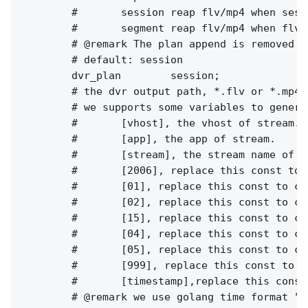
        #       session reap flv/mp4 when sess
        #       segment reap flv/mp4 when flv 
        # @remark The plan append is removed i
        # default: session

        dvr_plan        session;

        # the dvr output path, *.flv or *.mp4.

        # we supports some variables to genera
        #       [vhost], the vhost of stream.

        #       [app], the app of stream.

        #       [stream], the stream name of st
        #       [2006], replace this const to c
        #       [01], replace this const to cur
        #       [02], replace this const to cur
        #       [15], replace this const to cur
        #       [04], replace this const to cur
        #       [05], replace this const to cur
        #       [999], replace this const to c
        #       [timestamp],replace this const
        # @remark we use golang time format "2