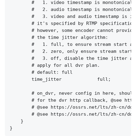
        #   1. video timestamp is monotonically
        #   2. audio timestamp is monotonically
        #   3. video and audio timestamp is in
        # it's specified by RTMP specification
        # however, some encoder cannot provide
        # the time jitter algorithm:

        #   1. full, to ensure stream start at
        #   2. zero, only ensure stream start 
        #   3. off, disable the time jitter al
        # apply for all dvr plan.

        # default: full

        time_jitter             full;

        # on_dvr, never config in here, should
        # for the dvr http callback, @see http
        # @see https://ossrs.net/lts/zh-cn/doc
        # @see https://ossrs.net/lts/zh-cn/doc
    }
