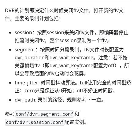
DVR的计划即决定什么时候关闭flv文件，打开新的flv文
件，主要的录制计划包括：
session：按照session来关闭flv文件，即编码器停止
推流时关闭flv，整个session录制为一个flv。
segment：按照时间分段录制，flv文件时长配置为
dvr_duration和dvr_wait_keyframe。注意：若不按
关键帧切flv（即dvr_wait_keyframe配置为off），所
以会导致后面的flv启动时会花屏。
time_jitter: 时间戳抖动算法。full使用完全的时间戳矫
正；zero只是保证从0开始；off不矫正时间戳。
dvr_path: 录制的路径，规则参考下一章。
参考
和
conf/dvr.segment.conf
配置实例。
conf/dvr.session.conf