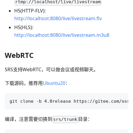
rtmp://localhost/live/livestream
H5(HTTP-FLV):
http://localhost:8080/live/livestream.flv
H5(HLS):
http://localhost:8080/live/livestream.m3u8
WebRTC
SRS支持WebRTC，可以做会议或视频聊天。
下载源码，推荐用
Ubuntu20
：
编译，注意需要切换到
目录：
srs/trunk