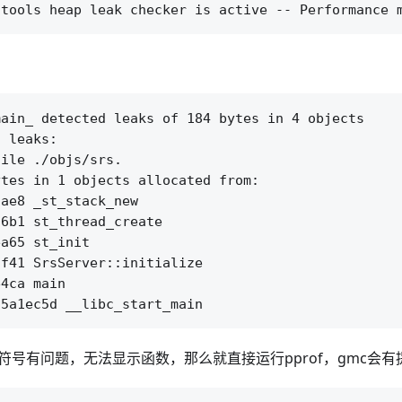
ain_ detected leaks of 184 bytes in 4 objects

 leaks:

ile ./objs/srs.

tes in 1 objects allocated from:

符号有问题，无法显示函数，那么就直接运行pprof，gmc会