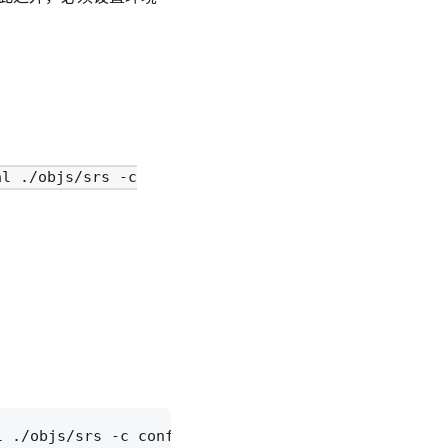
al ./objs/srs -c
 ./objs/srs -c conf/console.conf
