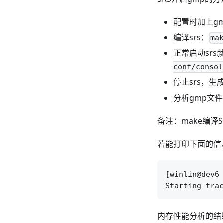
配置时加上g
编译srs：
ma
正常启动sr
conf/consol
停止srs，生
分析gmp文
备注：make编译
若能打印下面的信
[winlin@dev6 
内存性能分析的结