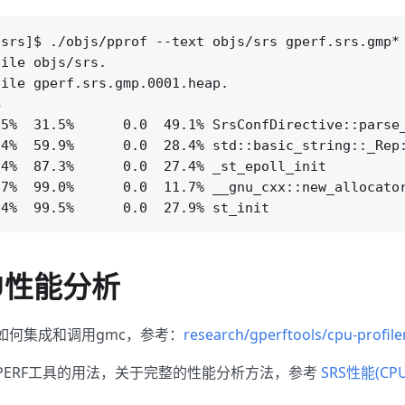
srs]$ ./objs/pprof --text objs/srs gperf.srs.gmp*

ile objs/srs.

ile gperf.srs.gmp.0001.heap.



5%  31.5%      0.0  49.1% SrsConfDirective::parse_
4%  59.9%      0.0  28.4% std::basic_string::_Rep:
4%  87.3%      0.0  27.4% _st_epoll_init

7%  99.0%      0.0  11.7% __gnu_cxx::new_allocator
PU性能分析
明如何集成和调用gmc，参考：
research/gperftools/cpu-profile
PERF工具的用法，关于完整的性能分析方法，参考
SRS性能(C