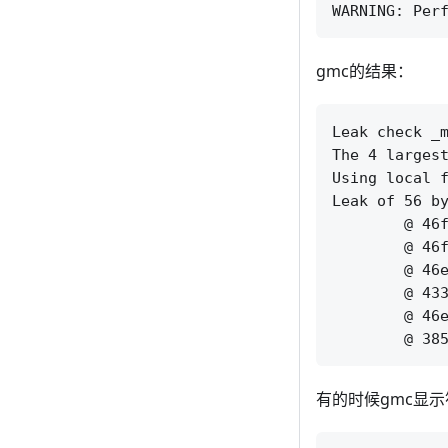
gmc的结果：
Leak check _m
The 4 largest
Using local f
Leak of 56 by
	@ 46fae8 _st_stack_new

	@ 46f6b1 st_thread_create

	@ 46ea65 st_init

	@ 433f41 SrsServer::initialize

	@ 46e4ca main

有的时候gmc显示