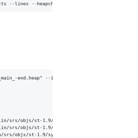
main_-end.heap" --inuse_objects --lines --heapchec
in/srs/objs/st-1.9/io.c:136

in/srs/objs/st-1.9/stk.c:78

/srs/objs/st-1.9/sync.c:158
