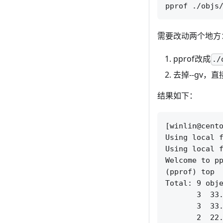
需要改动两个地方
pprof改成
./
去掉--gv，
结果如下：
[winlin@cent
Using local f
Using local f
Welcome to pp
(pprof) top

Total: 9 obje
       3  33.
       3  33.
       2  22.