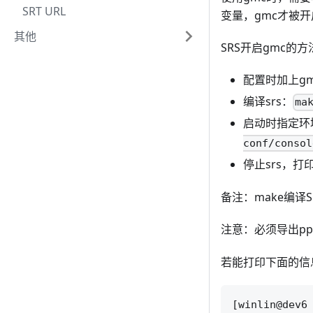
SRT URL
变量，gmc才被开
其他
SRS开启gmc的
配置时加上g
编译srs：
ma
启动时指定环
conf/consol
停止srs，打
备注：make编译
注意：必须导出pp
若能打印下面的信
[winlin@dev6 