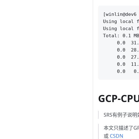
[winlin@dev6 
Using local f
Using local f
Total: 0.1 MB
     0.0  31.
     0.0  28.
     0.0  27.
     0.0  11.
GCP-C
SRS有例子说
本文只描述了G
或
CSDN