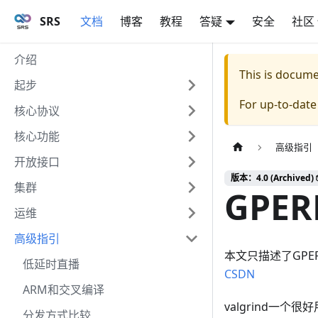
SRS
文档
博客
教程
答疑
安全
社区
介绍
This is docum
起步
For up-to-dat
核心协议
核心功能
高级指引
开放接口
版本：4.0 (Archived) 
集群
GPE
运维
高级指引
本文只描述了GP
低延时直播
CSDN
ARM和交叉编译
valgrind一个
分发方式比较