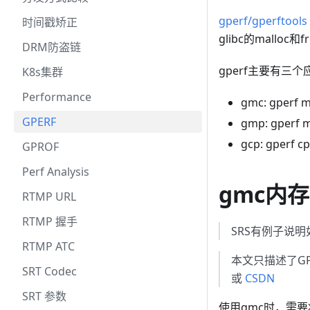
gperf/gperftools
时间戳矫正
glibc的mallo
DRM防盗链
gperf主要有三个
K8s集群
Performance
gmc: gpe
GPERF
gmp: gpe
gcp: gper
GPROF
Perf Analysis
gmc内
RTMP URL
RTMP 握手
SRS有例子说
RTMP ATC
本文只描述了G
SRT Codec
或
CSDN
SRT 参数
使用gmc时，需要