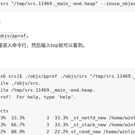
：
。
objs/pprof
直接进入命令行，然后输入top就可以看到。
os6 srs]$ ./objs/pprof ./objs/srs "/tmp/srs.11469._
ile ./objs/srs.

ile /tmp/srs.11469._main_-end.heap.

rof!  For help, type 'help'.

cts

3%  33.3%        3  33.3% _st_netfd_new /home/winl
3%  66.7%        3  33.3% _st_stack_new /home/winl
2%  88.9%        2  22.2% st_cond_new /home/winlin