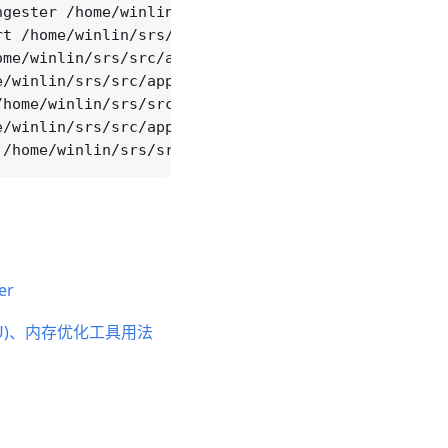
gester /home/winlin/srs/src/app/srs_app_pithy_prin
t /home/winlin/srs/src/app/srs_app_async_call.cpp:
me/winlin/srs/src/app/srs_app_conn.cpp:88

/winlin/srs/src/app/srs_app_dvr.cpp:980

home/winlin/srs/src/app/srs_app_dvr.cpp:570

/winlin/srs/src/app/srs_app_hls.cpp:1214

er
PU)、内存优化工具用法