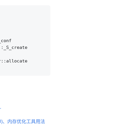
conf

:_S_create

::allocate

r
PU)、内存优化工具用法