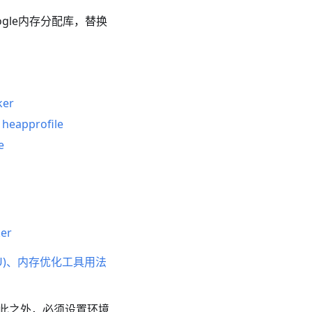
oogle内存分配库，替换
ker
：
heapprofile
e
ker
PU)、内存优化工具用法
除此之外，必须设置环境