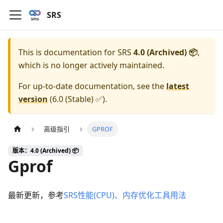
SRS
This is documentation for
SRS
4.0 (Archived) 📦
,
which is no longer actively maintained.
For up-to-date documentation, see the
latest
version
(
6.0 (Stable) ✅
).
高级指引
GPROF
版本：4.0 (Archived) 📦
Gprof
最新更新，参考
SRS性能(CPU)、内存优化工具用法