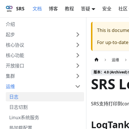
SRS
文档
博客
教程
答疑
安全
社区
介绍
This is docum
起步
For up-to-dat
核心协议
核心功能
运维
开放接口
版本：4.0 (Archived) 
集群
SRS L
运维
日志
SRS支持打印到co
日志切割
Linux系统服务
LogTan
热加载配置