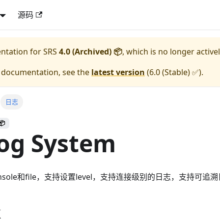
源码
entation for
SRS
4.0 (Archived) 📦
, which is no longer active
e documentation, see the
latest version
(
6.0 (Stable) ✅
).
日志
📦
og System
nsole和file，支持设置level，支持连接级别的日志，支持可追
k