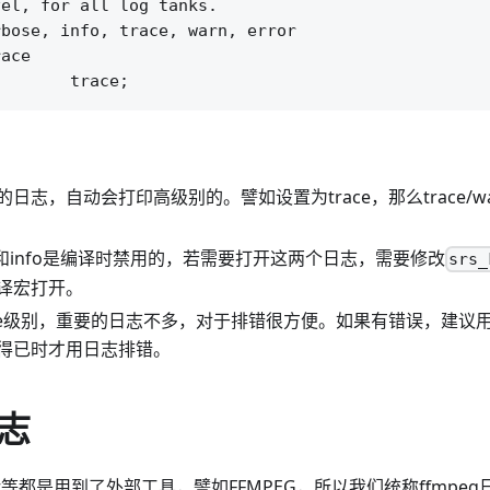
el, for all log tanks.

bose, info, trace, warn, error

ace

日志，自动会打印高级别的。譬如设置为trace，那么trace/war
se和info是编译时禁用的，若需要打开这两个日志，需要修改
srs_
译宏打开。
ace级别，重要的日志不多，对于排错很方便。如果有错误，建议用
得已时才用日志排错。
志
Ingest等都是用到了外部工具，譬如FFMPEG，所以我们统称ffmpe