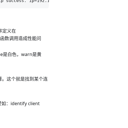
率定义在
fday函数调用造成性能问
是白色，warn是黄
开始计算。这个就是找到某个连
ntify client