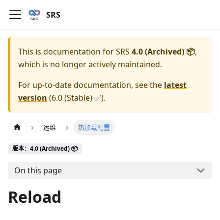
SRS
This is documentation for
SRS
4.0 (Archived) 📦
,
which is no longer actively maintained.
For up-to-date documentation, see the
latest
version
(
6.0 (Stable) ✅
).
运维
热加载配置
版本：4.0 (Archived) 📦
On this page
Reload