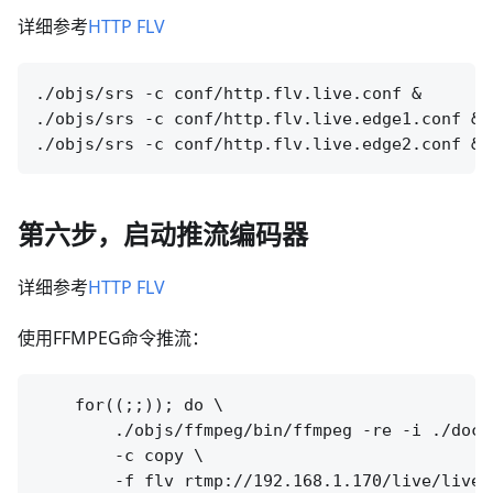
详细参考
HTTP FLV
./objs/srs -c conf/http.flv.live.conf &

./objs/srs -c conf/http.flv.live.edge1.conf &

第六步，启动推流编码器
详细参考
HTTP FLV
使用FFMPEG命令推流：
    for((;;)); do \

        ./objs/ffmpeg/bin/ffmpeg -re -i ./doc/s
        -c copy \

        -f flv rtmp://192.168.1.170/live/livest