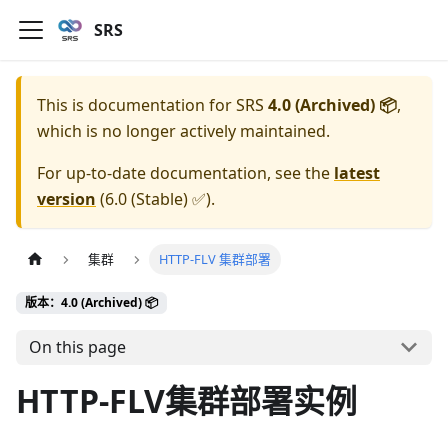
SRS
This is documentation for
SRS
4.0 (Archived) 📦
,
which is no longer actively maintained.
For up-to-date documentation, see the
latest
version
(
6.0 (Stable) ✅
).
集群
HTTP-FLV 集群部署
版本：4.0 (Archived) 📦
On this page
HTTP-FLV集群部署实例