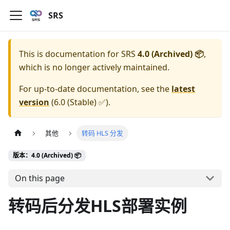
SRS
This is documentation for
SRS
4.0 (Archived) 📦
,
which is no longer actively maintained.
For up-to-date documentation, see the
latest
version
(
6.0 (Stable) ✅
).
其他
转码 HLS 分发
版本：4.0 (Archived) 📦
On this page
转码后分发HLS部署实例