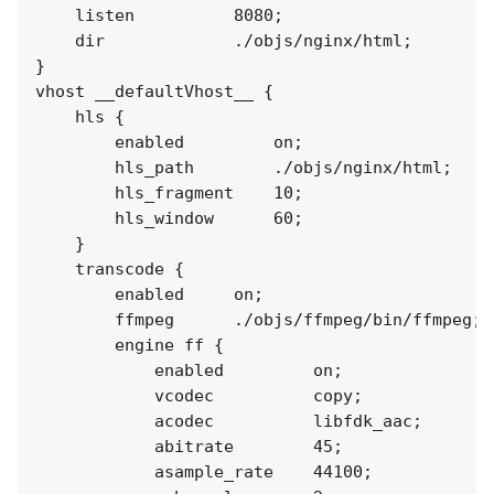
    listen          8080;

    dir             ./objs/nginx/html;

}

vhost __defaultVhost__ {

    hls {

        enabled         on;

        hls_path        ./objs/nginx/html;

        hls_fragment    10;

        hls_window      60;

    }

    transcode {

        enabled     on;

        ffmpeg      ./objs/ffmpeg/bin/ffmpeg;

        engine ff {

            enabled         on;

            vcodec          copy;

            acodec          libfdk_aac;

            abitrate        45;

            asample_rate    44100;
