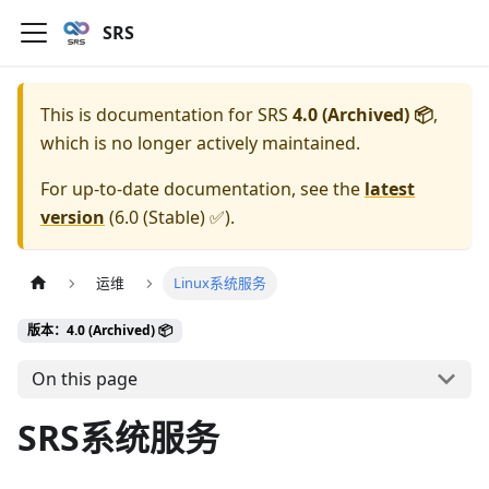
SRS
This is documentation for
SRS
4.0 (Archived) 📦
,
which is no longer actively maintained.
For up-to-date documentation, see the
latest
version
(
6.0 (Stable) ✅
).
运维
Linux系统服务
版本：4.0 (Archived) 📦
On this page
SRS系统服务