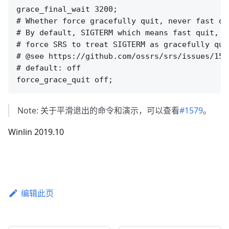
grace_final_wait 3200;

# Whether force gracefully quit, never fast qui
# By default, SIGTERM which means fast quit, i
# force SRS to treat SIGTERM as gracefully qui
# @see https://github.com/ossrs/srs/issues/157
# default: off

Note: 关于平滑退出的命令和演示，可以查看
#1579
。
Winlin 2019.10
编辑此页