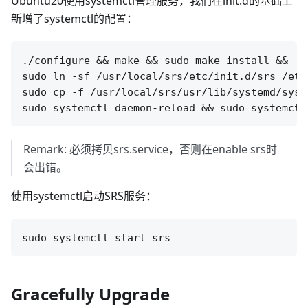
Ubuntu20使用systemctl管理服务，我们在init.d的基础上
新增了systemctl的配置：
./configure && make && sudo make install &&

sudo ln -sf /usr/local/srs/etc/init.d/srs /etc
sudo cp -f /usr/local/srs/usr/lib/systemd/syst
Remark: 必须拷贝srs.service，否则在enable srs时
会出错。
使用systemctl启动SRS服务：
Gracefully Upgrade