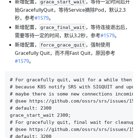
新增配置，
，等待一定时间后开
grace_start_wait
始GracefullyQuit，等待Service摘除Pod，默认2.3
秒，参考
#1579
。
新增配置，
，等待连接退出后，
grace_final_wait
需要等待一定的时间，默认3.2秒，参考
#1579
。
新增配置，
，强制使用
force_grace_quit
Gracefully Quit，而不用Fast Quit，原因参考
#1579
。
# For gracefully quit, wait for a while then c
# because K8S notify SRS with SIGQUIT and upda
# maybe there is some new connections incoming
# @see https://github.com/ossrs/srs/issues/159
# default: 2300

grace_start_wait 2300;

# For gracefully quit, final wait for cleanup 
# @see https://github.com/ossrs/srs/issues/157
# default: 3200
