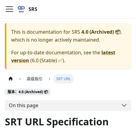
SRS
This is documentation for
SRS
4.0 (Archived) 📦
,
which is no longer actively maintained.
For up-to-date documentation, see the
latest
version
(
6.0 (Stable) ✅
).
高级指引
SRT URL
版本：4.0 (Archived) 📦
On this page
SRT URL Specification