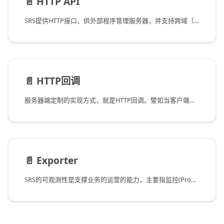
📄️
HTTP API
SRS提供HTTP接口，供外部程序管理服务器，并支持跨域（js可以直接控制和获取服务器的各种信息）。
📄️
HTTP回调
服务器端定制的实现方式，就是HTTP回调。譬如当客户端连接到SRS时，回调指定的http地址，这样可以实现验证功能。工作流如下：
📄️
Exporter
SRS的可观测性是支撑业务的运营的能力，主要指监控(Prometheus Exporter)、分布式链路追踪(APM)、上下文日志(Cloud Logging)三个核心能力，以及基于这些能力的运营大盘、监控系统、问题排查、日志收集和分析等功能。