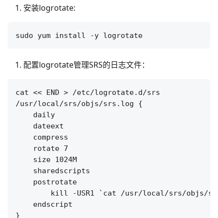
安装logrotate:
配置logrotate管理SRS的日志文件：
cat << END > /etc/logrotate.d/srs

/usr/local/srs/objs/srs.log {

    daily

    dateext

    compress

    rotate 7

    size 1024M

    sharedscripts

    postrotate

        kill -USR1 `cat /usr/local/srs/objs/srs
    endscript

}
