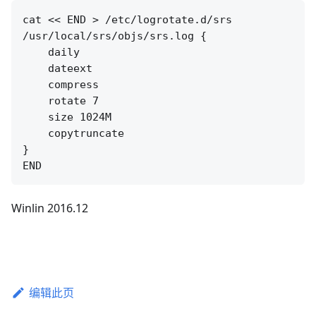
cat << END > /etc/logrotate.d/srs

/usr/local/srs/objs/srs.log {

    daily

    dateext

    compress

    rotate 7

    size 1024M

    copytruncate

}

Winlin 2016.12
编辑此页