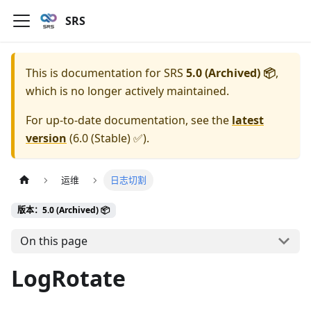
SRS
This is documentation for
SRS
5.0 (Archived) 📦
,
which is no longer actively maintained.
For up-to-date documentation, see the
latest
version
(
6.0 (Stable) ✅
).
运维
日志切割
版本：5.0 (Archived) 📦
On this page
LogRotate