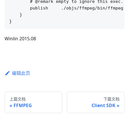
        # @remark empty to ignore this exec.

        publish     ./objs/ffmpeg/bin/ffmpeg -
    }

Winlin 2015.08
编辑此页
上篇文档
下篇文档
FFMPEG
Client SDK