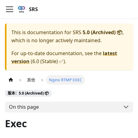
SRS
This is documentation for
SRS
5.0 (Archived) 📦
,
which is no longer actively maintained.
For up-to-date documentation, see the
latest
version
(
6.0 (Stable) ✅
).
其他
Nginx RTMP EXEC
版本：5.0 (Archived) 📦
On this page
Exec