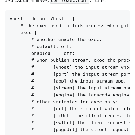
conf/exec.conf
vhost __defaultVhost__ {

    # the exec used to fork process when got so
    exec {

        # whether enable the exec.

        # default: off.

        enabled     off;

        # when publish stream, exec the proces
        #       [vhost] the input stream vhost.
        #       [port] the intput stream port.

        #       [app] the input stream app.

        #       [stream] the input stream name.
        #       [engine] the tanscode engine na
        # other variables for exec only:

        #       [url] the rtmp url which trigg
        #       [tcUrl] the client request tcUr
        #       [swfUrl] the client request swf
        #       [pageUrl] the client request pa