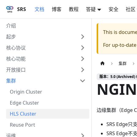
SRS
文档
博客
教程
答疑
安全
社区
介绍
This is docum
起步
For up-to-dat
核心协议
核心功能
集群
开放接口
版本：5.0 (Archived) 
集群
NGIN
Origin Cluster
Edge Cluster
边缘集群（Edge
HLS Cluster
SRS Edge
Reuse Port
SRS Edg
运维