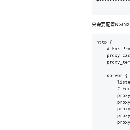
+------------
只需要配置NGIN
http {

    # For Pro
    proxy_cac
    proxy_tem
    server {

        liste
        # For
        proxy
        proxy
        proxy
        proxy
        proxy