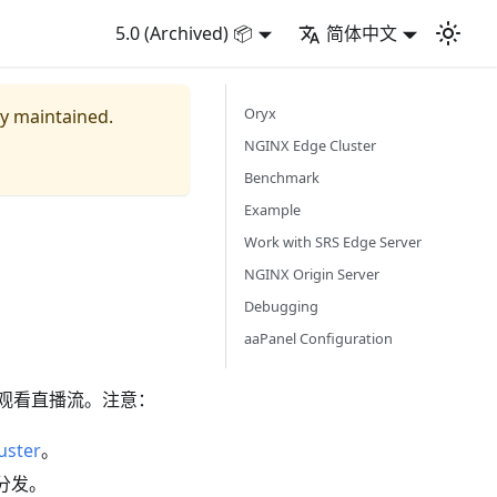
5.0 (Archived) 📦
简体中文
Oryx
ly maintained.
NGINX Edge Cluster
Benchmark
Example
Work with SRS Edge Server
NGINX Origin Server
Debugging
aaPanel Configuration
人观看直播流。注意：
uster
。
件分发。