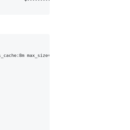
         +------------+

_cache:8m max_size=1000m inactive=600m;
