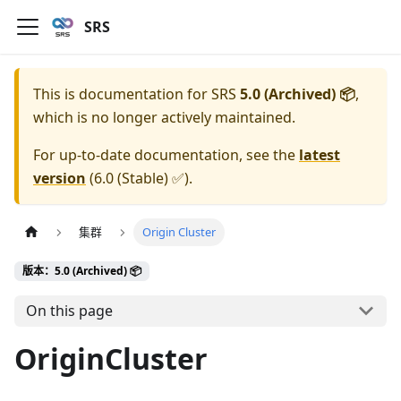
SRS
This is documentation for
SRS
5.0 (Archived) 📦
,
which is no longer actively maintained.
For up-to-date documentation, see the
latest
version
(
6.0 (Stable) ✅
).
集群
Origin Cluster
版本：5.0 (Archived) 📦
On this page
OriginCluster