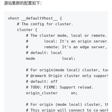
源站集群的配置如下：
vhost __defaultVhost__ {

    # The config for cluster.

    cluster {

        # The cluster mode, local or remote.

        #       local: It's an origin server, 
        #       remote: It's an edge server, f
        # default: local

        mode            local;

        # For origin(mode local) cluster, turn
        # @remark Origin cluster only supports
        # default: off

        # TODO: FIXME: Support reload.

        origin_cluster      on;

        # For origin (mode local) cluster, the
        # This origin will connect to co-worke