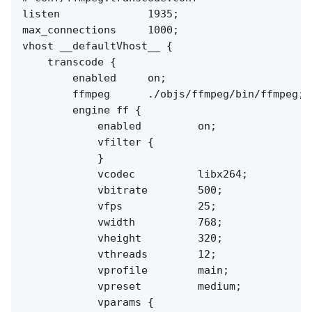
listen              1935;

max_connections     1000;

vhost __defaultVhost__ {

    transcode {

        enabled     on;

        ffmpeg      ./objs/ffmpeg/bin/ffmpeg;

        engine ff {

            enabled         on;

            vfilter {

            }

            vcodec          libx264;

            vbitrate        500;

            vfps            25;

            vwidth          768;

            vheight         320;

            vthreads        12;

            vprofile        main;

            vpreset         medium;

            vparams {
