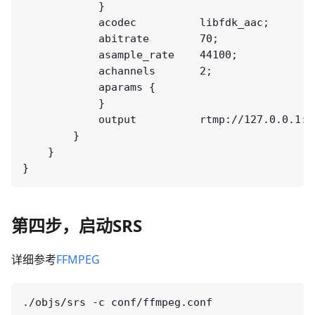
            }

            acodec          libfdk_aac;

            abitrate        70;

            asample_rate    44100;

            achannels       2;

            aparams {

            }

            output          rtmp://127.0.0.1:[
        }

    }

第四步，启动SRS
详细参考
FFMPEG