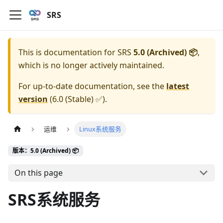
SRS
This is documentation for
SRS
5.0 (Archived) 📦
,
which is no longer actively maintained.
For up-to-date documentation, see the
latest
version
(
6.0 (Stable) ✅
).
运维
Linux系统服务
版本：5.0 (Archived) 📦
On this page
SRS系统服务