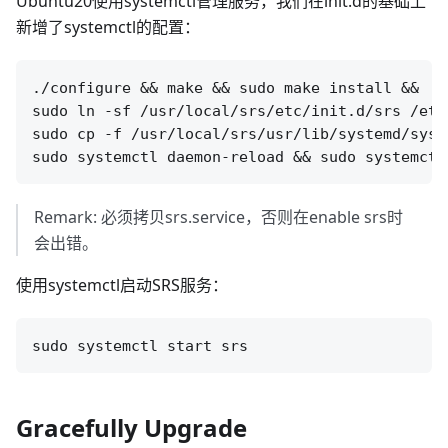
Ubuntu20使用systemctl管理服务，我们在init.d的基础上
新增了systemctl的配置：
./configure && make && sudo make install &&

sudo ln -sf /usr/local/srs/etc/init.d/srs /etc
sudo cp -f /usr/local/srs/usr/lib/systemd/syst
Remark: 必须拷贝srs.service，否则在enable srs时
会出错。
使用systemctl启动SRS服务：
Gracefully Upgrade