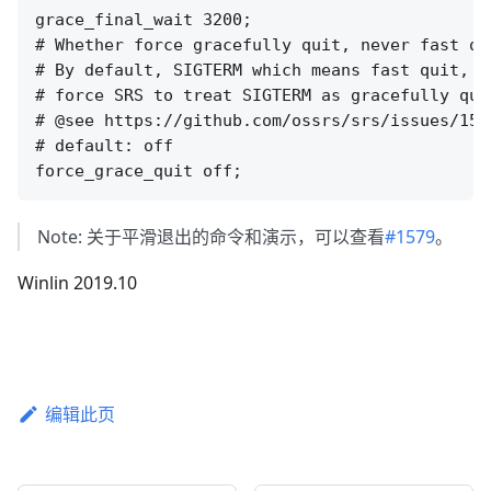
grace_final_wait 3200;

# Whether force gracefully quit, never fast qui
# By default, SIGTERM which means fast quit, i
# force SRS to treat SIGTERM as gracefully qui
# @see https://github.com/ossrs/srs/issues/157
# default: off

Note: 关于平滑退出的命令和演示，可以查看
#1579
。
Winlin 2019.10
编辑此页