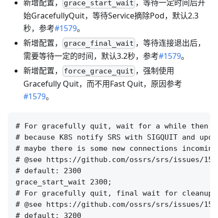
新增配置，
，等待一定时间后开
grace_start_wait
始GracefullyQuit，等待Service摘除Pod，默认2.3
秒，参考
#1579
。
新增配置，
，等待连接退出后，
grace_final_wait
需要等待一定的时间，默认3.2秒，参考
#1579
。
新增配置，
，强制使用
force_grace_quit
Gracefully Quit，而不用Fast Quit，原因参考
#1579
。
# For gracefully quit, wait for a while then c
# because K8S notify SRS with SIGQUIT and upda
# maybe there is some new connections incoming
# @see https://github.com/ossrs/srs/issues/159
# default: 2300

grace_start_wait 2300;

# For gracefully quit, final wait for cleanup 
# @see https://github.com/ossrs/srs/issues/157
# default: 3200
