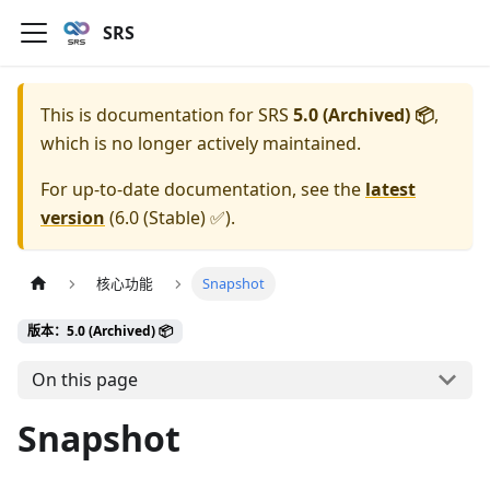
SRS
This is documentation for
SRS
5.0 (Archived) 📦
,
which is no longer actively maintained.
For up-to-date documentation, see the
latest
version
(
6.0 (Stable) ✅
).
核心功能
Snapshot
版本：5.0 (Archived) 📦
On this page
Snapshot