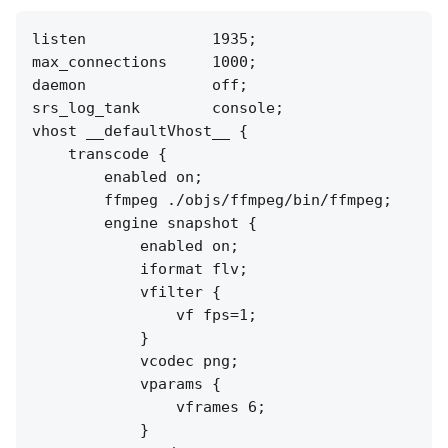
listen              1935;

max_connections     1000;

daemon              off;

srs_log_tank        console;

vhost __defaultVhost__ {

    transcode {

        enabled on;

        ffmpeg ./objs/ffmpeg/bin/ffmpeg;

        engine snapshot {

            enabled on;

            iformat flv;

            vfilter {

                vf fps=1;

            }

            vcodec png;

            vparams {

                vframes 6;

            }
