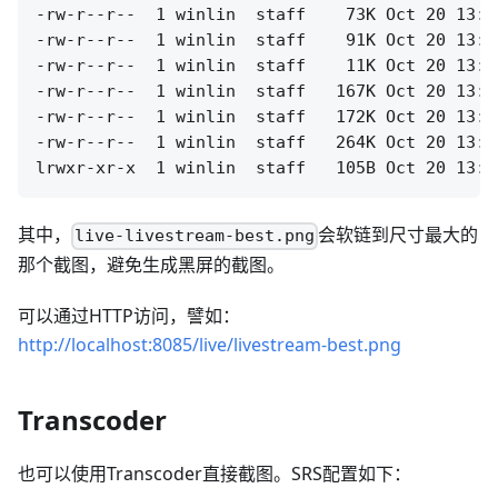
-rw-r--r--  1 winlin  staff    73K Oct 20 13:3
-rw-r--r--  1 winlin  staff    91K Oct 20 13:3
-rw-r--r--  1 winlin  staff    11K Oct 20 13:3
-rw-r--r--  1 winlin  staff   167K Oct 20 13:3
-rw-r--r--  1 winlin  staff   172K Oct 20 13:3
-rw-r--r--  1 winlin  staff   264K Oct 20 13:3
其中，
会软链到尺寸最大的
live-livestream-best.png
那个截图，避免生成黑屏的截图。
可以通过HTTP访问，譬如：
http://localhost:8085/live/livestream-best.png
Transcoder
也可以使用Transcoder直接截图。SRS配置如下：