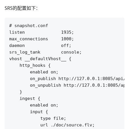
SRS的配置如下：
# snapshot.conf

listen              1935;

max_connections     1000;

daemon              off;

srs_log_tank        console;

vhost __defaultVhost__ {

    http_hooks {

        enabled on;

        on_publish http://127.0.0.1:8085/api/v1
        on_unpublish http://127.0.0.1:8085/api
    }

    ingest {

        enabled on;

        input {

            type file;

            url ./doc/source.flv;
