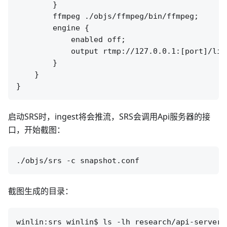
        }

        ffmpeg ./objs/ffmpeg/bin/ffmpeg;

        engine {

            enabled off;

            output rtmp://127.0.0.1:[port]/liv
        }

    }

启动SRS时，ingest将会推流，SRS会调用Api服务器的接
口，开始截图：
截图生成的目录：
winlin:srs winlin$ ls -lh research/api-server/