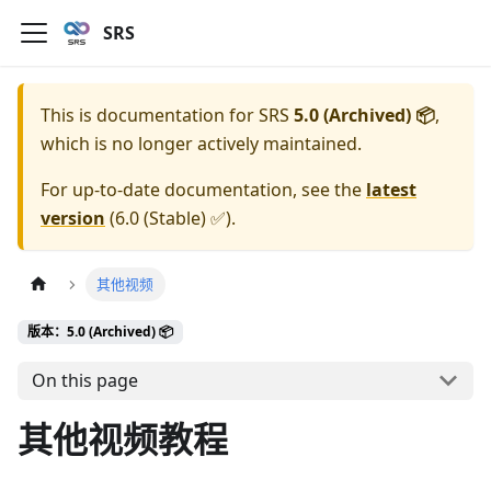
SRS
This is documentation for
SRS
5.0 (Archived) 📦
,
which is no longer actively maintained.
For up-to-date documentation, see the
latest
version
(
6.0 (Stable) ✅
).
其他视频
版本：5.0 (Archived) 📦
On this page
其他视频教程