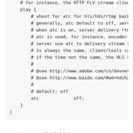
    # for instance, the HTTP FLV stream clients
    play {

        # vhost for atc for hls/hds/rtmp backup
        # generally, atc default to off, serve
        # when atc is on, server delivery rtmp
        # atc is used, for instance, encoder w
        # server use atc to delivery stream to
        # is always the same, client/tools can
        # if the time not the same, the HLS st
        # 

        # @see http://www.adobe.com/cn/devnet/
        # @see http://www.baidu.com/#wd=hds%20h
        #

        # default: off

        atc             off;

    }
