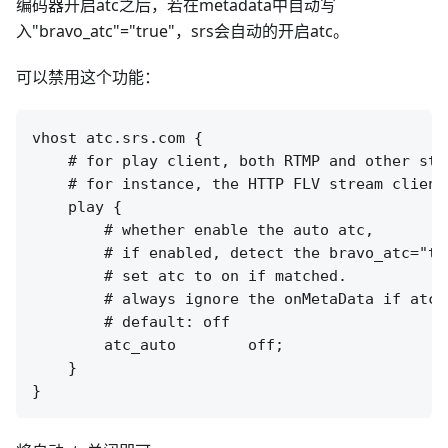
编码器开启atc之后，若在metadata中自动写
入"bravo_atc"="true"，srs会自动的开启atc。
可以禁用这个功能：
vhost atc.srs.com {

    # for play client, both RTMP and other stre
    # for instance, the HTTP FLV stream clients
    play {

        # whether enable the auto atc,

        # if enabled, detect the bravo_atc="tr
        # set atc to on if matched.

        # always ignore the onMetaData if atc_a
        # default: off

        atc_auto        off;

    }
