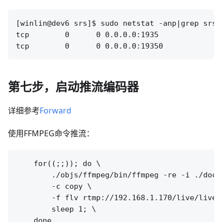
[winlin@dev6 srs]$ sudo netstat -anp|grep srs

tcp        0      0 0.0.0.0:1935              
第七步，启动推流编码器
详细参考
Forward
使用FFMPEG命令推流：
    for((;;)); do \

        ./objs/ffmpeg/bin/ffmpeg -re -i ./doc/s
        -c copy \

        -f flv rtmp://192.168.1.170/live/livest
        sleep 1; \
