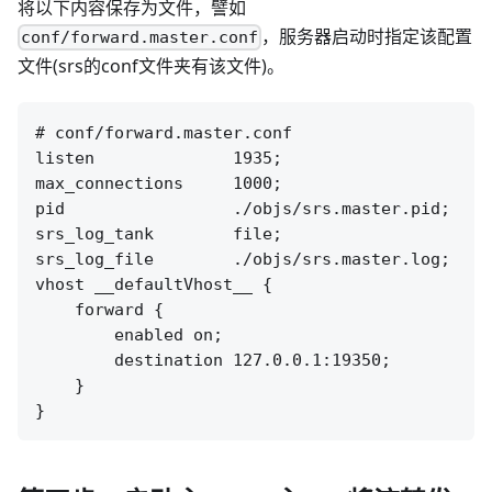
将以下内容保存为文件，譬如
，服务器启动时指定该配置
conf/forward.master.conf
文件(srs的conf文件夹有该文件)。
# conf/forward.master.conf

listen              1935;

max_connections     1000;

pid                 ./objs/srs.master.pid;

srs_log_tank        file;

srs_log_file        ./objs/srs.master.log;

vhost __defaultVhost__ {

    forward {

        enabled on;

        destination 127.0.0.1:19350;

    }
