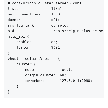
# conf/origin.cluster.serverB.conf

listen              19351;

max_connections     1000;

daemon              off;

srs_log_tank        console;

pid                 ./objs/origin.cluster.serve
http_api {

    enabled         on;

    listen          9091;

}

vhost __defaultVhost__ {

    cluster {

        mode            local;

        origin_cluster  on;

        coworkers       127.0.0.1:9090;

    }
