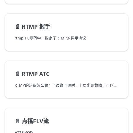
📄️
RTMP 握手
rtmp 1.0规范中，指定了RTMP的握手协议：
📄️
RTMP ATC
RTMP的热备怎么做？当边缘回源时，上层出现故障，可以切换到另外一个上层，所以RTMP热备只需要指定多个上层/源站就可以。边缘在故障切换时，会重新连接新服务器，客户端连接还没有断开，所以看起来就像是编码器重新推流了，画面最多抖动一下或者卡一下。
📄️
点播FLV流
HTTP VOD