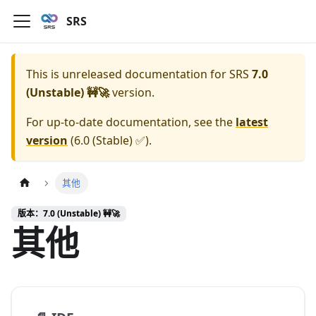
SRS
This is unreleased documentation for
SRS
7.0
(Unstable) 🚧🚀
version.
For up-to-date documentation, see the
latest
version
(
6.0 (Stable) ✅
).
其他
版本：7.0 (Unstable) 🚧🚀
其他