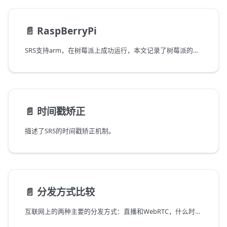
📄️
RaspBerryPi
SRS支持arm，在树莓派上成功运行，本文记录了树莓派的性能指标。
📄️
时间戳矫正
描述了SRS的时间戳矫正机制。
📄️
分发方式比较
互联网上的两种主要的分发方式：直播和WebRTC，什么时候用谁，完全决定于应用场景。