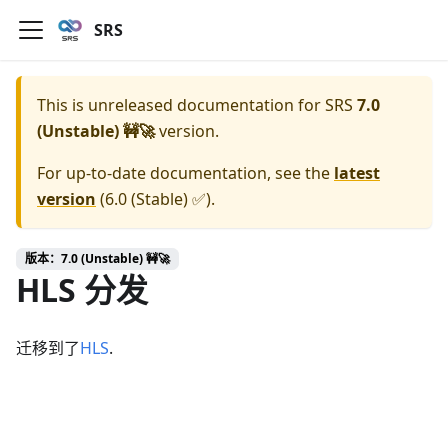
SRS
This is unreleased documentation for
SRS
7.0
(Unstable) 🚧🚀
version.
For up-to-date documentation, see the
latest
version
(
6.0 (Stable) ✅
).
版本：7.0 (Unstable) 🚧🚀
HLS 分发
迁移到了
HLS
.