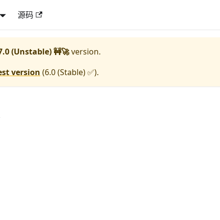
源码
7.0 (Unstable) 🚧🚀
version.
est version
(
6.0 (Stable) ✅
).