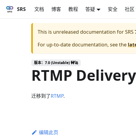
SRS
文档
博客
教程
答疑
安全
社区
This is unreleased documentation for
SRS
For up-to-date documentation, see the
lat
版本：7.0 (Unstable) 🚧🚀
RTMP Delivery
迁移到了
RTMP
.
编辑此页