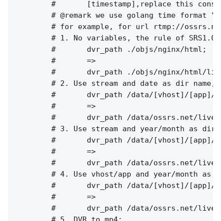
        #       [timestamp],replace this const
        # @remark we use golang time format "2
        # for example, for url rtmp://ossrs.ne
        # 1. No variables, the rule of SRS1.0(
        #       dvr_path ./objs/nginx/html;

        #       =>

        #       dvr_path ./objs/nginx/html/liv
        # 2. Use stream and date as dir name, 
        #       dvr_path /data/[vhost]/[app]/[
        #       =>

        #       dvr_path /data/ossrs.net/live/
        # 3. Use stream and year/month as dir 
        #       dvr_path /data/[vhost]/[app]/[
        #       =>

        #       dvr_path /data/ossrs.net/live/
        # 4. Use vhost/app and year/month as d
        #       dvr_path /data/[vhost]/[app]/[
        #       =>

        #       dvr_path /data/ossrs.net/live/
        # 5. DVR to mp4:
