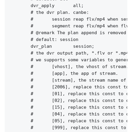
        dvr_apply       all;

        # the dvr plan. canbe:

        #       session reap flv/mp4 when sess
        #       segment reap flv/mp4 when flv 
        # @remark The plan append is removed i
        # default: session

        dvr_plan        session;

        # the dvr output path, *.flv or *.mp4.

        # we supports some variables to genera
        #       [vhost], the vhost of stream.

        #       [app], the app of stream.

        #       [stream], the stream name of st
        #       [2006], replace this const to c
        #       [01], replace this const to cur
        #       [02], replace this const to cur
        #       [15], replace this const to cur
        #       [04], replace this const to cur
        #       [05], replace this const to cur
        #       [999], replace this const to c