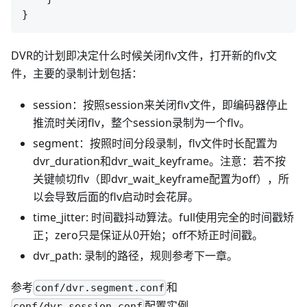
DVR的计划即决定什么时候关闭flv文件，打开新的flv文
件，主要的录制计划包括：
session：按照session来关闭flv文件，即编码器停止
推流时关闭flv，整个session录制为一个flv。
segment：按照时间分段录制，flv文件时长配置为
dvr_duration和dvr_wait_keyframe。注意：若不按
关键帧切flv（即dvr_wait_keyframe配置为off），所
以会导致后面的flv启动时会花屏。
time_jitter: 时间戳抖动算法。full使用完全的时间戳矫
正；zero只是保证从0开始；off不矫正时间戳。
dvr_path: 录制的路径，规则参考下一章。
参考
和
conf/dvr.segment.conf
配置实例。
conf/dvr.session.conf