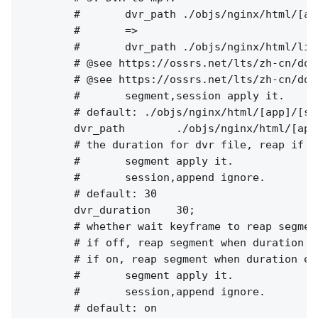
        #       dvr_path ./objs/nginx/html/[ap
        #       =>

        #       dvr_path ./objs/nginx/html/liv
        # @see https://ossrs.net/lts/zh-cn/doc
        # @see https://ossrs.net/lts/zh-cn/doc
        #       segment,session apply it.

        # default: ./objs/nginx/html/[app]/[st
        dvr_path        ./objs/nginx/html/[app
        # the duration for dvr file, reap if e
        #       segment apply it.

        #       session,append ignore.

        # default: 30

        dvr_duration    30;

        # whether wait keyframe to reap segment
        # if off, reap segment when duration e
        # if on, reap segment when duration ex
        #       segment apply it.

        #       session,append ignore.

        # default: on
