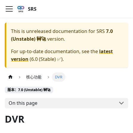
SRS
This is unreleased documentation for
SRS
7.0
(Unstable) 🚧🚀
version.
For up-to-date documentation, see the
latest
version
(
6.0 (Stable) ✅
).
核心功能
DVR
版本：7.0 (Unstable) 🚧🚀
On this page
DVR