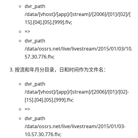
dvr_path
/data/[vhost]/[app]/[stream]/[2006]/[01]/[02]/[
15].[04].[05].[999].flv;
=>
dvr_path
/data/ossrs.net/live/livestream/2015/01/03/10.
57.30.776.flv;
按流和年月分目录，日和时间作为文件名：
dvr_path
/data/[vhost]/[app]/[stream]/[2006]/[01]/[02]-
[15].[04].[05].[999].flv;
=>
dvr_path
/data/ossrs.net/live/livestream/2015/01/03-
10.57.30.776.flv;