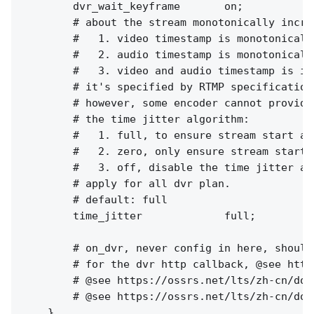
        dvr_wait_keyframe       on;

        # about the stream monotonically increa
        #   1. video timestamp is monotonically
        #   2. audio timestamp is monotonically
        #   3. video and audio timestamp is in
        # it's specified by RTMP specification
        # however, some encoder cannot provide
        # the time jitter algorithm:

        #   1. full, to ensure stream start at
        #   2. zero, only ensure stream start 
        #   3. off, disable the time jitter al
        # apply for all dvr plan.

        # default: full

        time_jitter             full;

        # on_dvr, never config in here, should
        # for the dvr http callback, @see http
        # @see https://ossrs.net/lts/zh-cn/doc
        # @see https://ossrs.net/lts/zh-cn/doc
    }
