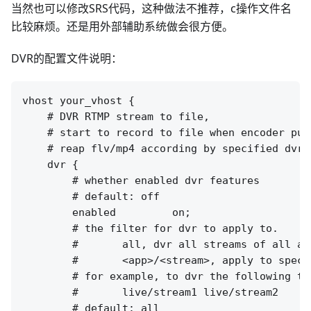
当然也可以修改SRS代码，这种做法不推荐，c操作文件名
比较麻烦。还是用外部辅助系统做会很方便。
DVR的配置文件说明：
vhost your_vhost {

    # DVR RTMP stream to file,

    # start to record to file when encoder publ
    # reap flv/mp4 according by specified dvr_p
    dvr {

        # whether enabled dvr features

        # default: off

        enabled         on;

        # the filter for dvr to apply to.

        #       all, dvr all streams of all app
        #       <app>/<stream>, apply to speci
        # for example, to dvr the following two
        #       live/stream1 live/stream2

        # default: all
