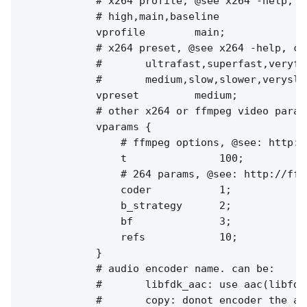
            # x264 profile, @see x264 -help, ca
            # high,main,baseline

            vprofile        main;

            # x264 preset, @see x264 -help, can
            #       ultrafast,superfast,veryfa
            #       medium,slow,slower,veryslow
            vpreset         medium;

            # other x264 or ffmpeg video params
            vparams {

                # ffmpeg options, @see: http:/
                t               100;

                # 264 params, @see: http://ffm
                coder           1;

                b_strategy      2;

                bf              3;

                refs            10;

            }

            # audio encoder name. can be:

            #       libfdk_aac: use aac(libfdk
            #       copy: donot encoder the au