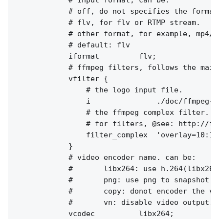
            # off, do not specifies the format
            # flv, for flv or RTMP stream.

            # other format, for example, mp4/aa
            # default: flv

            iformat         flv;

            # ffmpeg filters, follows the main 
            vfilter {

                # the logo input file.

                i               ./doc/ffmpeg-lo
                # the ffmpeg complex filter.

                # for filters, @see: http://ff
                filter_complex  'overlay=10:10'
            }

            # video encoder name. can be:

            #       libx264: use h.264(libx264
            #       png: use png to snapshot th
            #       copy: donot encoder the vi
            #       vn: disable video output.

            vcodec          libx264;
