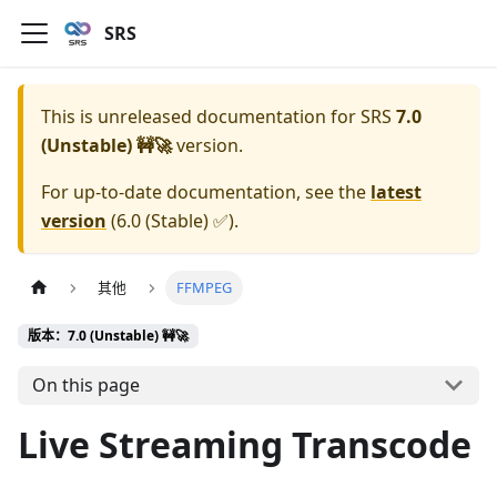
SRS
This is unreleased documentation for
SRS
7.0
(Unstable) 🚧🚀
version.
For up-to-date documentation, see the
latest
version
(
6.0 (Stable) ✅
).
其他
FFMPEG
版本：7.0 (Unstable) 🚧🚀
On this page
Live Streaming Transcode