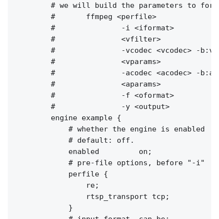
        # we will build the parameters to fork 
        #       ffmpeg <perfile>

        #               -i <iformat> 

        #               <vfilter> 

        #               -vcodec <vcodec> -b:v 
        #               <vparams>

        #               -acodec <acodec> -b:a 
        #               <aparams>

        #               -f <oformat>

        #               -y <output>

        engine example {

            # whether the engine is enabled

            # default: off.

            enabled         on;

            # pre-file options, before "-i"

            perfile {

                re;

                rtsp_transport tcp;

            }

            # input format, can be:
