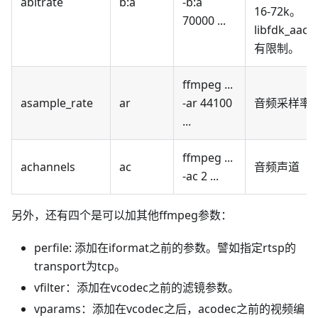
abitrate
b
:a
-b
:a
16-72k。
70000 ...
libfdk_aac
有限制。
ffmpeg ...
asample_rate
ar
-ar 44100
音频采样率
...
ffmpeg ...
achannels
ac
音频声道
-ac 2 ...
另外，还有四个是可以加其他ffmpeg参数：
perfile: 添加在iformat之前的参数。譬如指定rtsp的
transport为tcp。
vfilter：添加在vcodec之前的滤镜参数。
vparams：添加在vcodec之后，acodec之前的视频编