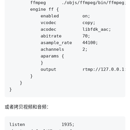
        ffmpeg      ./objs/ffmpeg/bin/ffmpeg;

        engine ff {

            enabled         on;

            vcodec          copy;

            acodec          libfdk_aac;

            abitrate        70;

            asample_rate    44100;

            achannels       2;

            aparams {

            }

            output          rtmp://127.0.0.1:[
        }

    }

或者拷贝视频和音频：
listen              1935;
