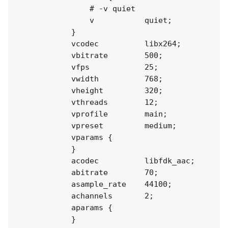
                # -v quiet

                v           quiet;

            }

            vcodec          libx264;

            vbitrate        500;

            vfps            25;

            vwidth          768;

            vheight         320;

            vthreads        12;

            vprofile        main;

            vpreset         medium;

            vparams {

            }

            acodec          libfdk_aac;

            abitrate        70;

            asample_rate    44100;

            achannels       2;

            aparams {

            }
