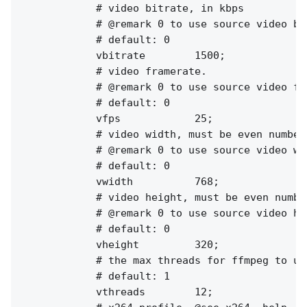
            # video bitrate, in kbps

            # @remark 0 to use source video bit
            # default: 0

            vbitrate        1500;

            # video framerate.

            # @remark 0 to use source video fps
            # default: 0

            vfps            25;

            # video width, must be even numbers
            # @remark 0 to use source video wid
            # default: 0

            vwidth          768;

            # video height, must be even number
            # @remark 0 to use source video hei
            # default: 0

            vheight         320;

            # the max threads for ffmpeg to use
            # default: 1

            vthreads        12;
