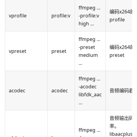
ffmpeg ...
编码x264的
vprofile
profile
:v
-profile
:v
profile
high ...
ffmpeg ...
-preset
编码x264的
vpreset
preset
medium
preset
...
ffmpeg ...
-acodec
acodec
acodec
音频编码器
libfdk_aac
...
音频输出码
率。
ffmpeg ...
libaacplus