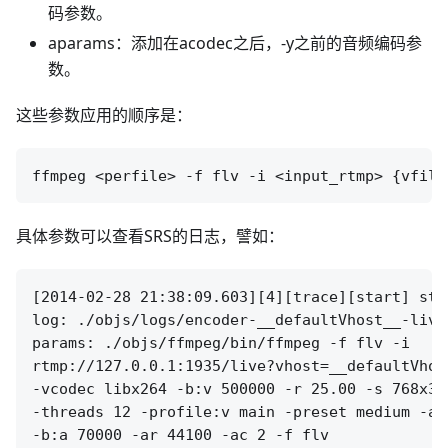
码参数。
aparams：添加在acodec之后，-y之前的音频编码参
数。
这些参数应用的顺序是：
具体参数可以查看SRS的日志，譬如：
[2014-02-28 21:38:09.603][4][trace][start] sta
log: ./objs/logs/encoder-__defaultVhost__-live
params: ./objs/ffmpeg/bin/ffmpeg -f flv -i 

rtmp://127.0.0.1:1935/live?vhost=__defaultVhos
-vcodec libx264 -b:v 500000 -r 25.00 -s 768x32
-threads 12 -profile:v main -preset medium -ac
-b:a 70000 -ar 44100 -ac 2 -f flv 
