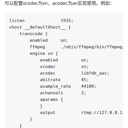
可以配置vcodec为vn，acodec为an实现禁用。例如：
listen              1935;

vhost __defaultVhost__ {

    transcode {

        enabled     on;

        ffmpeg      ./objs/ffmpeg/bin/ffmpeg;

        engine vn {

            enabled         on;

            vcodec          vn;

            acodec          libfdk_aac;

            abitrate        45;

            asample_rate    44100;

            achannels       2;

            aparams {

            }

            output          rtmp://127.0.0.1:[
        }

    }
