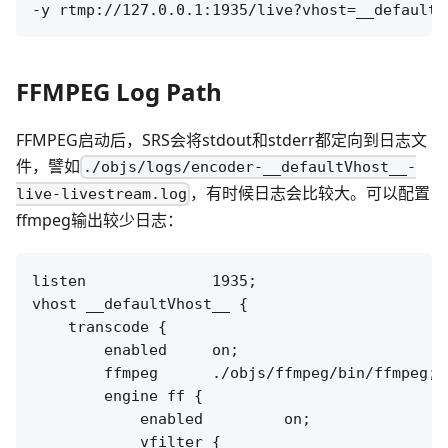
FFMPEG Log Path
FFMPEG启动后，SRS会将stdout和stderr都定向到日志文
件，譬如
./objs/logs/encoder-__defaultVhost__-
，有时候日志会比较大。可以配置
live-livestream.log
ffmpeg输出较少日志：
listen              1935;

vhost __defaultVhost__ {

    transcode {

        enabled     on;

        ffmpeg      ./objs/ffmpeg/bin/ffmpeg;

        engine ff {

            enabled         on;

            vfilter {
