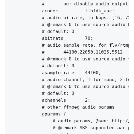
            #       an: disable audio output.

            acodec          libfdk_aac;

            # audio bitrate, in kbps. [16, 72]
            # @remark 0 to use source audio bit
            # default: 0

            abitrate        70;

            # audio sample rate. for flv/rtmp, 
            #       44100,22050,11025,5512

            # @remark 0 to use source audio sam
            # default: 0

            asample_rate    44100;

            # audio channel, 1 for mono, 2 for 
            # @remark 0 to use source audio cha
            # default: 0

            achannels       2;

            # other ffmpeg audio params

            aparams {

                # audio params, @see: http://f
                # @remark SRS supported aac pr