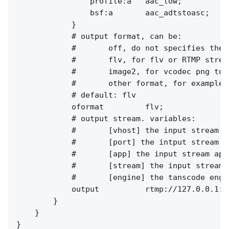
                profile:a   aac_low;

                bsf:a       aac_adtstoasc;

            }

            # output format, can be:

            #       off, do not specifies the 
            #       flv, for flv or RTMP stream
            #       image2, for vcodec png to 
            #       other format, for example,
            # default: flv

            oformat         flv;

            # output stream. variables:

            #       [vhost] the input stream vh
            #       [port] the intput stream po
            #       [app] the input stream app.
            #       [stream] the input stream n
            #       [engine] the tanscode engin
            output          rtmp://127.0.0.1:[
        }

    }
