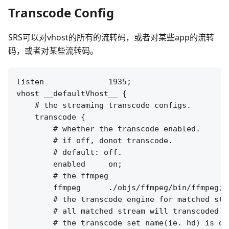
Transcode Config
SRS可以对vhost的所有的流转码，或者对某些app的流转
码，或者对某些流转码。
listen              1935;

vhost __defaultVhost__ {

    # the streaming transcode configs.

    transcode {

        # whether the transcode enabled.

        # if off, donot transcode.

        # default: off.

        enabled     on;

        # the ffmpeg 

        ffmpeg      ./objs/ffmpeg/bin/ffmpeg;

        # the transcode engine for matched stre
        # all matched stream will transcoded t
        # the transcode set name(ie. hd) is op