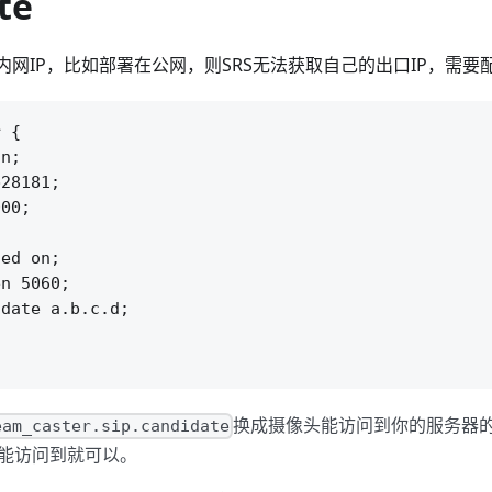
te
内网IP，比如部署在公网，则SRS无法获取自己的出口IP，需要
 {

n;

28181;

00;

ed on;

n 5060;

date a.b.c.d;

换成摄像头能访问到你的服务器的
eam_caster.sip.candidate
头能访问到就可以。