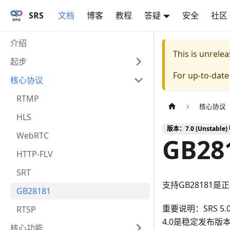
SRS
文档
博客
教程
答疑
安全
社区
介绍
This is unrel
起步
For up-to-dat
核心协议
RTMP
核心协议
HLS
版本：7.0 (Unstable) 
WebRTC
GB28
HTTP-FLV
SRT
支持GB2818
GB28181
重要说明：SRS 5
RTSP
4.0是稳定发布版
核心功能