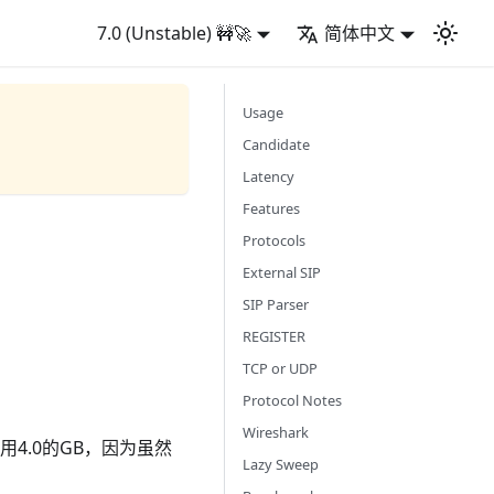
7.0 (Unstable) 🚧🚀
简体中文
Usage
Candidate
Latency
Features
Protocols
External SIP
SIP Parser
REGISTER
TCP or UDP
Protocol Notes
Wireshark
使用4.0的GB，因为虽然
Lazy Sweep