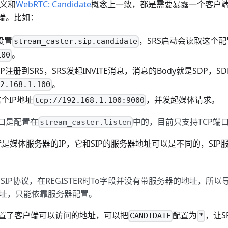
定义和
WebRTC: Candidate
概念上一致，都是需要暴露一个客户端
户端。比如：
设置
，SRS启动会读取这个
stream_caster.sip.candidate
。
100
IP注册到SRS，SRS发起INVITE消息，消息的Body就是SDP，
。
92.168.1.100
个IP地址
，并发起媒体请求。
tcp://192.168.1.100:9000
端口是配置在
中的，目前只支持TCP端
stream_caster.listen
就是媒体服务器的IP，它和SIP的服务器地址可以是不同的，SIP
GB的SIP协议，在REGISTER时To字段并没有带服务器的地址，所以
址，只能依靠服务器配置。
置了客户端可以访问的地址，可以把
配置为
，让S
CANDIDATE
*