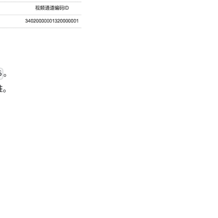
。
6
准。