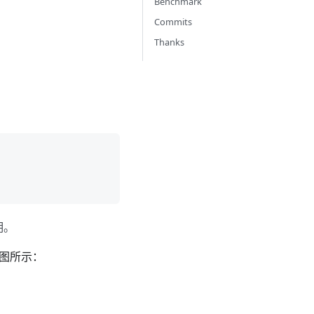
Benchmark
Commits
Thanks
明。
下图所示：