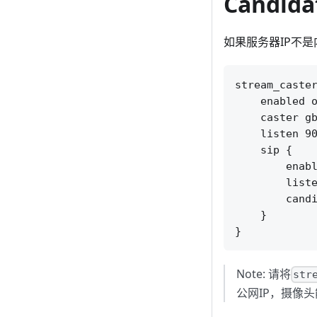
Candida
如果服务器IP不是
stream_caster
    enabled o
    caster gb
    listen 90
    sip {

        enabl
        liste
        candi
    }

Note: 请将
str
公网IP，摄像