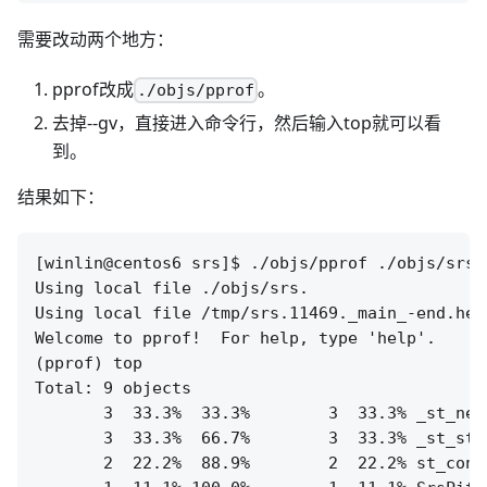
需要改动两个地方：
pprof改成
。
./objs/pprof
去掉--gv，直接进入命令行，然后输入top就可以看
到。
结果如下：
[winlin@centos6 srs]$ ./objs/pprof ./objs/srs 
Using local file ./objs/srs.

Using local file /tmp/srs.11469._main_-end.heap
Welcome to pprof!  For help, type 'help'.

(pprof) top

Total: 9 objects

       3  33.3%  33.3%        3  33.3% _st_net
       3  33.3%  66.7%        3  33.3% _st_sta
       2  22.2%  88.9%        2  22.2% st_cond