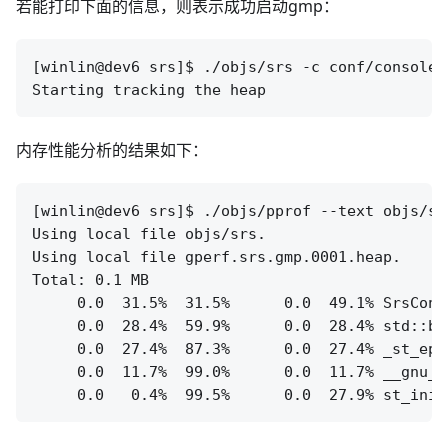
若能打印下面的信息，则表示成功启动gmp：
[winlin@dev6 srs]$ ./objs/srs -c conf/console.c
内存性能分析的结果如下：
[winlin@dev6 srs]$ ./objs/pprof --text objs/sr
Using local file objs/srs.

Using local file gperf.srs.gmp.0001.heap.

Total: 0.1 MB

     0.0  31.5%  31.5%      0.0  49.1% SrsConf
     0.0  28.4%  59.9%      0.0  28.4% std::ba
     0.0  27.4%  87.3%      0.0  27.4% _st_epol
     0.0  11.7%  99.0%      0.0  11.7% __gnu_c