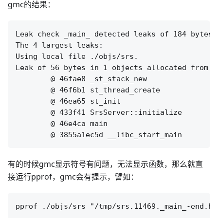
gmc的结果：
Leak check _main_ detected leaks of 184 bytes i
The 4 largest leaks:

Using local file ./objs/srs.

Leak of 56 bytes in 1 objects allocated from:

	@ 46fae8 _st_stack_new

	@ 46f6b1 st_thread_create

	@ 46ea65 st_init

	@ 433f41 SrsServer::initialize

	@ 46e4ca main

有的时候gmc显示符号有问题，无法显示函数，那么就直
接运行pprof，gmc会有提示，譬如：