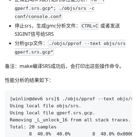
gperf.srs.gcp*; ./objs/srs -c
conf/console.conf
停止srs，生成gmc分析文件：
或者发送
CTRL+C
SIGINT信号给SRS
分析gcp文件：
./objs/pprof --text objs/srs
gperf.srs.gcp*
备注：make编译SRS成功后，会打印出这些操作命令。
性能分析的结果如下：
[winlin@dev6 srs]$ ./objs/pprof --text objs/sr
Using local file objs/srs.

Using local file gperf.srs.gcp.

Removing _L_unlock_16 from all stack traces.

Total: 20 samples

       8  40.0%  40.0%        8  40.0% 0x00007f