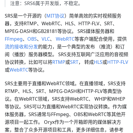
注意：SRS6属于开发版，不稳定。
SRS是一个开源的（
MIT协议
）简单高效的实时视频服务
器，支持RTMP、WebRTC、HLS、HTTP-FLV、SRT、
MPEG-DASH和GB28181等协议。 SRS媒体服务器和
FFmpeg
、
OBS
、
VLC
、
WebRTC
等客户端配合使用，提供
流的接收和分发
的能力，是一个典型的发布 （推流）和订
阅（播放）服务器模型。 SRS支持互联网广泛应用的音视频
协议转换，比如可以将
RTMP
或
SRT
， 转成
HLS
或
HTTP-FLV
或
WebRTC
等协议。
SRS主要用于直播和WebRTC领域。在直播领域，SRS支持
RTMP、HLS、SRT、MPEG-DASH和HTTP-FLV等典型协
议。在WebRTC领域，SRS支持WebRTC、 WHIP和WHEP
等协议。SRS可以为直播和WebRTC实现协议转换。作为媒
体服务器，SRS通常与FFmpeg、OBS和WebRTC等其他开
源项目一起工作。 Oryx作为一个开箱即用的媒体解决方
案，整合了众多开源项目和工具，更多详细信息，请参考