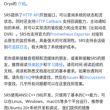
Oryx的
介绍
。
SRS提供了
HTTP API
开放接口，可以查询系统的状态和流
状态。同时还支持
HTTP Callback
支持回调能力，主动通知
你的系统，并可以实现流的鉴权能力和业务定制（比如动态
DVR）。SRS也支持官方的
Prometheus Exporter
对接到
云原生的监控系统，具备强大的可观测性。SRS支持会话级
别
可追踪日志
，极大降低了系统维护成本。
若你是新接触音视频和流媒体的朋友，或者新接触SRS的朋
友，推荐阅读
快速起步
和
学习路径
。请花时间 阅读后续的
文档，阅读和熟悉文档是社区的基本要求。如果你遇到问
题，请先在
FAQ
中快速查找，然后在
Issues
和
Discussions
中查找，几乎所有问题都可以在这里找到答案。
SRS使用ANSI C++ (98)开发，只使用了基本的C++能力，可
以在Linux、Windows、macOS等多个平台运行，推荐使
用Ubuntu 20+系统开发和调试， 我们提供的镜像