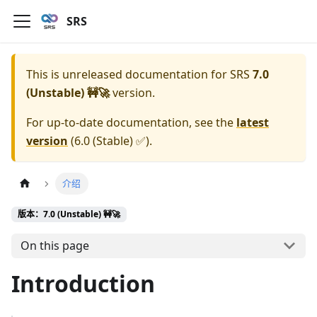
SRS
This is unreleased documentation for
SRS
7.0
(Unstable) 🚧🚀
version.
For up-to-date documentation, see the
latest
version
(
6.0 (Stable) ✅
).
介绍
版本：7.0 (Unstable) 🚧🚀
On this page
Introduction