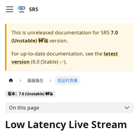
SRS
This is unreleased documentation for
SRS
7.0
(Unstable) 🚧🚀
version.
For up-to-date documentation, see the
latest
version
(
6.0 (Stable) ✅
).
高级指引
低延时直播
版本：7.0 (Unstable) 🚧🚀
On this page
Low Latency Live Stream