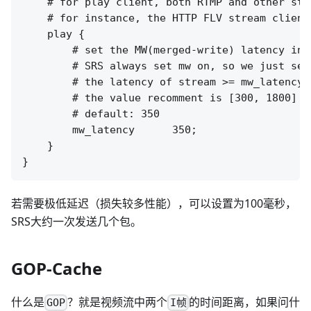
    # for play client, both RTMP and other stre
    # for instance, the HTTP FLV stream clients
    play {

        # set the MW(merged-write) latency in m
        # SRS always set mw on, so we just set
        # the latency of stream >= mw_latency +
        # the value recomment is [300, 1800]

        # default: 350

        mw_latency      350;

    }

若需要极低延迟（损失较多性能），可以设置为100毫秒，
SRS大约一次发送几个包。
GOP-Cache
什么是
？就是视频流中两个
的时间距离，如果问什
GOP
I帧