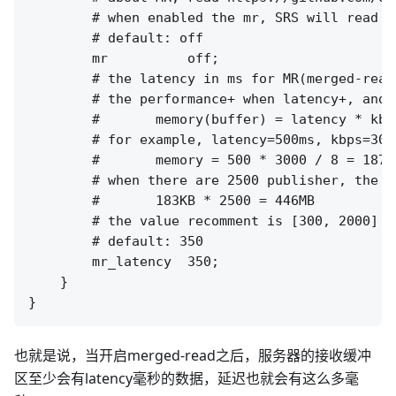
        # when enabled the mr, SRS will read a
        # default: off

        mr          off;

        # the latency in ms for MR(merged-read)
        # the performance+ when latency+, and m
        #       memory(buffer) = latency * kbps
        # for example, latency=500ms, kbps=300
        #       memory = 500 * 3000 / 8 = 18750
        # when there are 2500 publisher, the t
        #       183KB * 2500 = 446MB

        # the value recomment is [300, 2000]

        # default: 350

        mr_latency  350;

    }

也就是说，当开启merged-read之后，服务器的接收缓冲
区至少会有latency毫秒的数据，延迟也就会有这么多毫