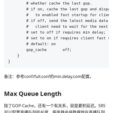
        # whether cache the last gop.

        # if on, cache the last gop and dispatc
        #   to enabled fast startup for client
        # if off, send the latest media data to
        #   client need to wait for the next I
        # set to off if requires min delay;

        # set to on if requires client fast sta
        # default: on

        gop_cache       off;

    }

备注：参考conf/full.conf的min.delay.com配置。
Max Queue Length
除了GOP-Cache，还有一个有关系，就是累积延迟。SRS
可以配置直播队列的长度，服务器会将数据放在直播队列