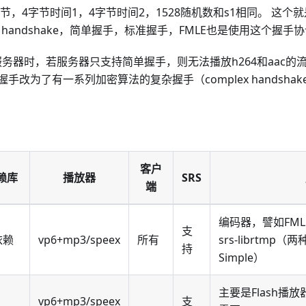
536字节，4字节时间1，4字节时间2，1528随机数和s1相同。 这
le handshake，简单握手，标准握手，FMLE也是使用这个握手
接服务器时，若服务器只支持简单握手，则无法播放h264和aac的流
握手改为了有一系列加密算法的复杂握手（complex handsha
客户
赖库
播放器
SRS
端
编码器，譬如FMLE
支
依赖
vp6+mp3/speex
所有
srs-librtmp
持
Simple）
主要是Flash播放
vp6+mp3/speex
支