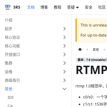
SRS
文档
博客
教程
答疑
安全
社区
介绍
This is unrel
起步
For up-to-dat
核心协议
核心功能
其他
开放接口
版本：7.0 (Unstable) 
集群
RTMP
运维
高级指引
rtmp 1.0规范
其他
c0/s0：一
IDE
c1/s1: 1
Git