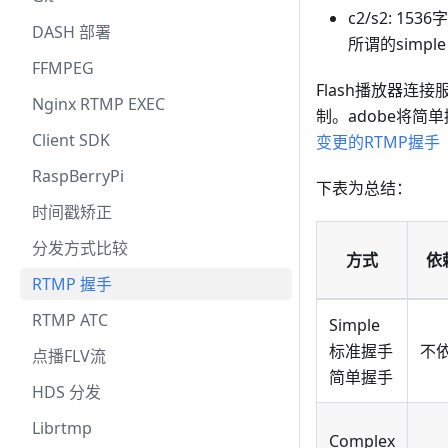
c2/s2: 1
DASH 部署
所谓的simp
FFMPEG
Flash播放器连
Nginx RTMP EXEC
制。adobe将简单
Client SDK
变更的RTMP握手
RaspBerryPi
下表为总结：
时间戳矫正
分发方式比较
方式
依
RTMP 握手
RTMP ATC
Simple
标准握手
不
点播FLV流
简单握手
HDS 分发
Librtmp
Complex