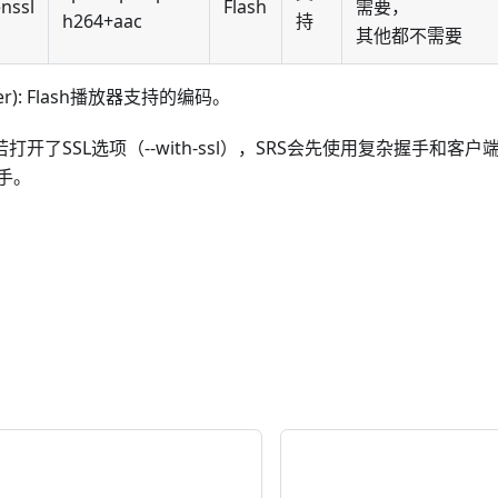
nssl
Flash
需要，
h264+aac
持
其他都不需要
ayer): Flash播放器支持的编码。
打开了SSL选项（--with-ssl），SRS会先使用复杂握手和
手。