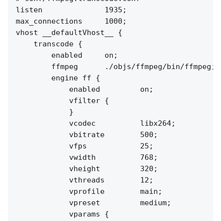
listen              1935;

max_connections     1000;

vhost __defaultVhost__ {

    transcode {

        enabled     on;

        ffmpeg      ./objs/ffmpeg/bin/ffmpeg;

        engine ff {

            enabled         on;

            vfilter {

            }

            vcodec          libx264;

            vbitrate        500;

            vfps            25;

            vwidth          768;

            vheight         320;

            vthreads        12;

            vprofile        main;

            vpreset         medium;

            vparams {
