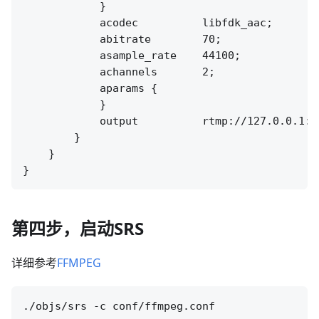
            }

            acodec          libfdk_aac;

            abitrate        70;

            asample_rate    44100;

            achannels       2;

            aparams {

            }

            output          rtmp://127.0.0.1:[
        }

    }

第四步，启动SRS
详细参考
FFMPEG