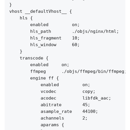
}

vhost __defaultVhost__ {

    hls {

        enabled         on;

        hls_path        ./objs/nginx/html;

        hls_fragment    10;

        hls_window      60;

    }

    transcode {

        enabled     on;

        ffmpeg      ./objs/ffmpeg/bin/ffmpeg;

        engine ff {

            enabled         on;

            vcodec          copy;

            acodec          libfdk_aac;

            abitrate        45;

            asample_rate    44100;

            achannels       2;

            aparams {
