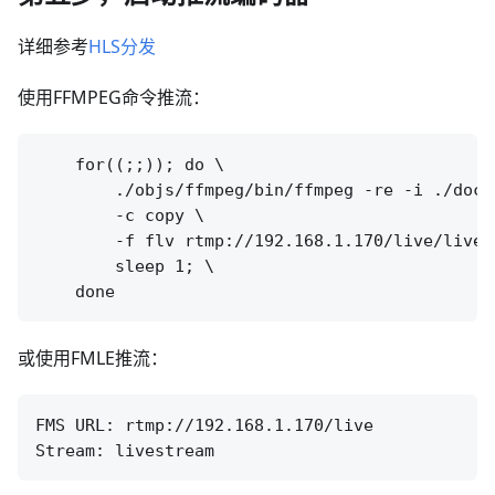
详细参考
HLS分发
使用FFMPEG命令推流：
    for((;;)); do \

        ./objs/ffmpeg/bin/ffmpeg -re -i ./doc/s
        -c copy \

        -f flv rtmp://192.168.1.170/live/livest
        sleep 1; \

或使用FMLE推流：
FMS URL: rtmp://192.168.1.170/live
