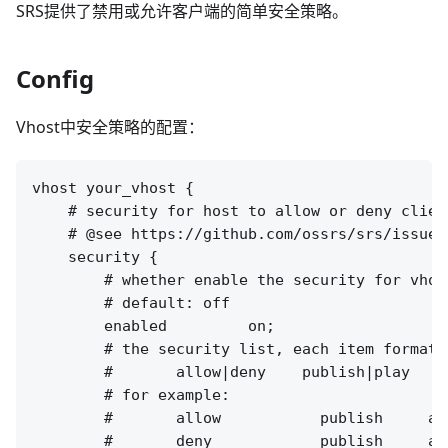
SRS提供了禁用或允许客户端的简单安全策略。
Config
Vhost中安全策略的配置：
vhost your_vhost {

    # security for host to allow or deny client
    # @see https://github.com/ossrs/srs/issues/
    security {

        # whether enable the security for vhost
        # default: off

        enabled         on;

        # the security list, each item format a
        #       allow|deny    publish|play    
        # for example:

        #       allow           publish     all
        #       deny            publish     all