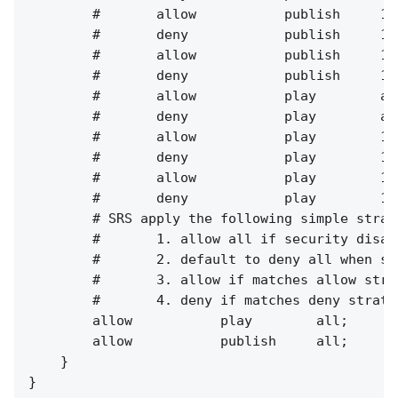
        #       allow           publish     127
        #       deny            publish     127
        #       allow           publish     10.
        #       deny            publish     10.
        #       allow           play        all
        #       deny            play        all
        #       allow           play        127
        #       deny            play        127
        #       allow           play        10.
        #       deny            play        10.
        # SRS apply the following simple strat
        #       1. allow all if security disabl
        #       2. default to deny all when se
        #       3. allow if matches allow strat
        #       4. deny if matches deny strateg
        allow           play        all;

        allow           publish     all;

    }
