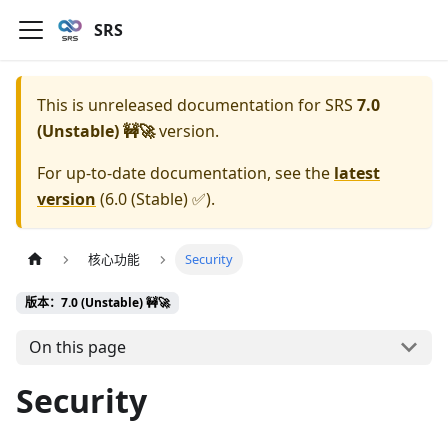
SRS
This is unreleased documentation for
SRS
7.0
(Unstable) 🚧🚀
version.
For up-to-date documentation, see the
latest
version
(
6.0 (Stable) ✅
).
核心功能
Security
版本：7.0 (Unstable) 🚧🚀
On this page
Security