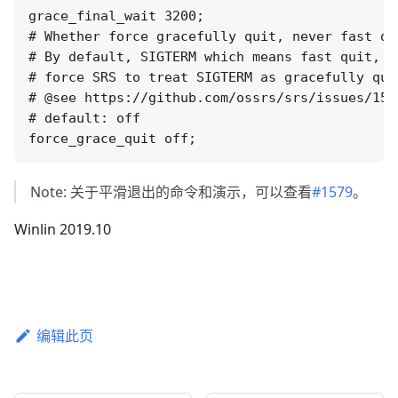
grace_final_wait 3200;

# Whether force gracefully quit, never fast qui
# By default, SIGTERM which means fast quit, i
# force SRS to treat SIGTERM as gracefully qui
# @see https://github.com/ossrs/srs/issues/157
# default: off

Note: 关于平滑退出的命令和演示，可以查看
#1579
。
Winlin 2019.10
编辑此页