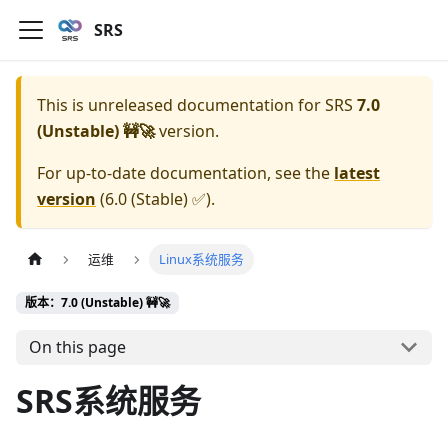
SRS
This is unreleased documentation for
SRS
7.0
(Unstable) 🚧🚀
version.
For up-to-date documentation, see the
latest
version
(
6.0 (Stable) ✅
).
运维
Linux系统服务
版本：7.0 (Unstable) 🚧🚀
On this page
SRS系统服务