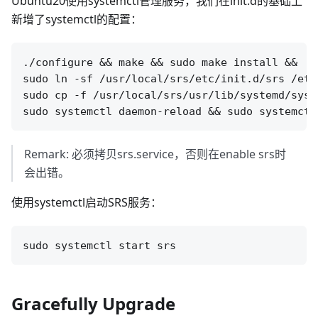
Ubuntu20使用systemctl管理服务，我们在init.d的基础上
新增了systemctl的配置：
./configure && make && sudo make install &&

sudo ln -sf /usr/local/srs/etc/init.d/srs /etc
sudo cp -f /usr/local/srs/usr/lib/systemd/syst
Remark: 必须拷贝srs.service，否则在enable srs时
会出错。
使用systemctl启动SRS服务：
Gracefully Upgrade