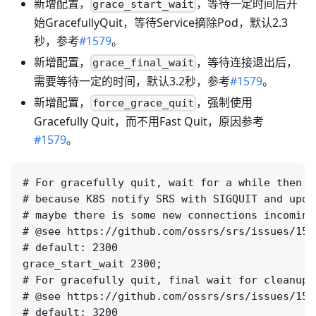
新增配置，
，等待一定时间后开
grace_start_wait
始GracefullyQuit，等待Service摘除Pod，默认2.3
秒，参考
#1579
。
新增配置，
，等待连接退出后，
grace_final_wait
需要等待一定的时间，默认3.2秒，参考
#1579
。
新增配置，
，强制使用
force_grace_quit
Gracefully Quit，而不用Fast Quit，原因参考
#1579
。
# For gracefully quit, wait for a while then c
# because K8S notify SRS with SIGQUIT and upda
# maybe there is some new connections incoming
# @see https://github.com/ossrs/srs/issues/159
# default: 2300

grace_start_wait 2300;

# For gracefully quit, final wait for cleanup 
# @see https://github.com/ossrs/srs/issues/157
# default: 3200
