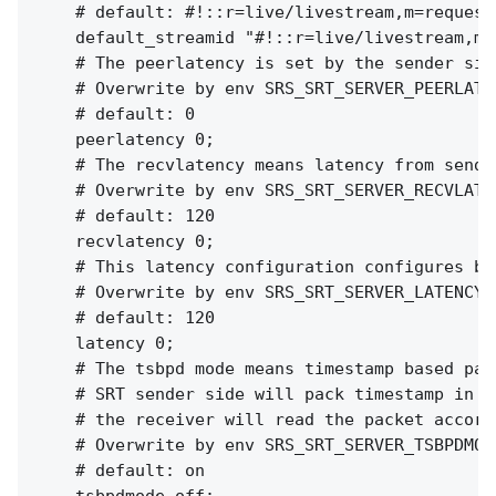
    # default: #!::r=live/livestream,m=request

    default_streamid "#!::r=live/livestream,m=r
    # The peerlatency is set by the sender sid
    # Overwrite by env SRS_SRT_SERVER_PEERLATEN
    # default: 0

    peerlatency 0;

    # The recvlatency means latency from sende
    # Overwrite by env SRS_SRT_SERVER_RECVLATEN
    # default: 120

    recvlatency 0;

    # This latency configuration configures bo
    # Overwrite by env SRS_SRT_SERVER_LATENCY

    # default: 120

    latency 0;

    # The tsbpd mode means timestamp based pack
    # SRT sender side will pack timestamp in e
    # the receiver will read the packet accord
    # Overwrite by env SRS_SRT_SERVER_TSBPDMODE
    # default: on

    tsbpdmode off;
