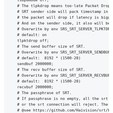
    # The tlpkdrop means too-late Packet Drop

    # SRT sender side will pack timestamp in e
    # the packet will drop if latency is bigge
    # And on the sender side, it also will be 
    # Overwrite by env SRS_SRT_SERVER_TLPKTDROP
    # default: on

    tlpktdrop off;

    # The send buffer size of SRT.

    # Overwrite by env SRS_SRT_SERVER_SENDBUF

    # default:  8192 * (1500-28)

    sendbuf 2000000;

    # The recv buffer size of SRT.

    # Overwrite by env SRS_SRT_SERVER_RECVBUF

    # default:  8192 * (1500-28)

    recvbuf 2000000;

    # The passphrase of SRT.

    # If passphrase is no empty, all the srt c
    # or the srt connection will reject. The l
    # @see https://github.com/Haivision/srt/bl