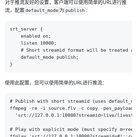
对于推流友好的设置，客户端可以使用简单的URL进行推
流，配置
为
：
default_mode
publish
srt_server {

    enabled on;

    listen 10080;

    # Short streamid format will be treated as 
    default_mode publish;

使用此配置，您可以使用简单的URL进行推流：
# Publish with short streamid (uses default_mod
ffmpeg -re -i source.flv -c copy -pes_payload_
  'srt://127.0.0.1:10080?streamid=live/livestre
# Play with explicit mode (must specify m=reque