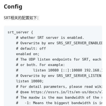
Config
SRT相关的配置如下：
srt_server {

    # whether SRT server is enabled.

    # Overwrite by env SRS_SRT_SERVER_ENABLED

    # default: off

    enabled on;

    # The UDP listen endpoints for SRT, each w
    # or both. For example:

    #       listen 10080 [::]:10080 192.168.1.
    # Overwrite by env SRS_SRT_SERVER_LISTEN

    listen 10080;

    # For detail parameters, please read wiki:

    # @see https://ossrs.io/lts/en-us/docs/v7/
    # The maxbw is the max bandwidth of the sen
    # 	-1: Means the biggest bandwidth is infinity.
