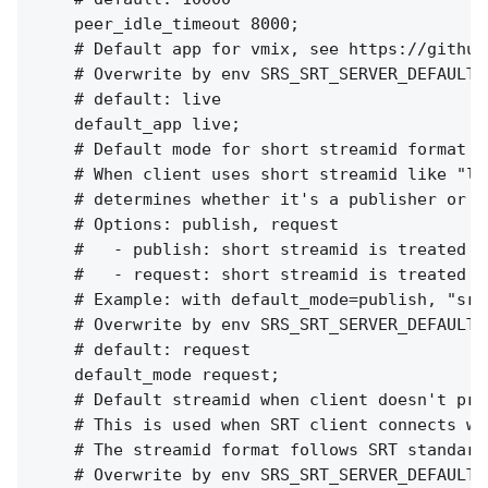
    peer_idle_timeout 8000;

    # Default app for vmix, see https://github
    # Overwrite by env SRS_SRT_SERVER_DEFAULT_A
    # default: live

    default_app live;

    # Default mode for short streamid format (
    # When client uses short streamid like "li
    # determines whether it's a publisher or p
    # Options: publish, request

    #   - publish: short streamid is treated as
    #   - request: short streamid is treated a
    # Example: with default_mode=publish, "srt
    # Overwrite by env SRS_SRT_SERVER_DEFAULT_M
    # default: request

    default_mode request;

    # Default streamid when client doesn't prov
    # This is used when SRT client connects wi
    # The streamid format follows SRT standard
    # Overwrite by env SRS_SRT_SERVER_DEFAULT_S