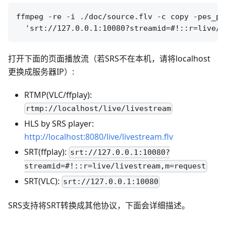
ffmpeg -re -i ./doc/source.flv -c copy -pes_pa
打开下面的页面播放流（若SRS不在本机，请将localhost
更换成服务器IP）:
RTMP(VLC/ffplay):
rtmp://localhost/live/livestream
HLS by SRS player:
http://localhost:8080/live/livestream.flv
SRT(ffplay):
srt://127.0.0.1:10080?
streamid=#!::r=live/livestream,m=request
SRT(VLC):
srt://127.0.0.1:10080
SRS支持将SRT转换成其他协议，下面会详细描述。