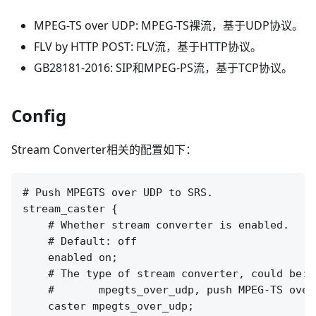
MPEG-TS over UDP: MPEG-TS裸流，基于UDP协议。
FLV by HTTP POST: FLV流，基于HTTP协议。
GB28181-2016: SIP和MPEG-PS流，基于TCP协议。
Config
Stream Converter相关的配置如下：
# Push MPEGTS over UDP to SRS.

stream_caster {

    # Whether stream converter is enabled.

    # Default: off

    enabled on;

    # The type of stream converter, could be:

    #       mpegts_over_udp, push MPEG-TS over
    caster mpegts_over_udp;
