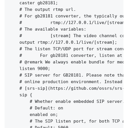
    caster gb28181;

    # The output rtmp url.

    # For gb28181 converter, the typically outp
    #           rtmp://127.0.0.1/live/[stream]

    # The available variables:

    #           [stream] The video channel code
    output rtmp://127.0.0.1/live/[stream];

    # The listen TCP/UDP port for stream conver
    #       For gb28181 converter, listen at T
    # @remark We always enable bundle for medi
    listen 9000;

    # SIP server for GB28181. Please note that
    # online production environment. Instead p
    # [srs-sip](https://github.com/ossrs/srs-s
    sip {

        # Whether enable embedded SIP server.

        # Default: on

        enabled on;

        # The SIP listen port, for both TCP an
        # Default: 5060
