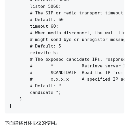
        listen 5060;

        # The SIP or media transport timeout in
        # Default: 60

        timeout 60;

        # When media disconnect, the wait time
        # might send bye or unregister message
        # Default: 5

        reinvite 5;

        # The exposed candidate IPs, response 
        #       *           Retrieve server IP
        #       $CANDIDATE  Read the IP from E
        #       x.x.x.x     A specified IP add
        # Default: *

        candidate *;

    }

下面描述具体协议的使用。