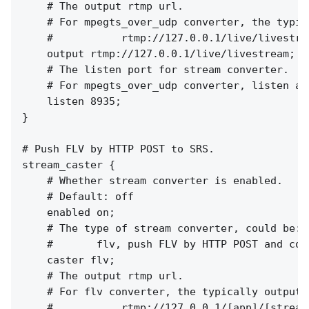
    # The output rtmp url.

    # For mpegts_over_udp converter, the typic
    #           rtmp://127.0.0.1/live/livestrea
    output rtmp://127.0.0.1/live/livestream;

    # The listen port for stream converter.

    # For mpegts_over_udp converter, listen at
    listen 8935;

}

# Push FLV by HTTP POST to SRS.

stream_caster {

    # Whether stream converter is enabled.

    # Default: off

    enabled on;

    # The type of stream converter, could be:

    #       flv, push FLV by HTTP POST and conv
    caster flv;

    # The output rtmp url.

    # For flv converter, the typically output u
    #           rtmp://127.0.0.1/[app]/[stream]