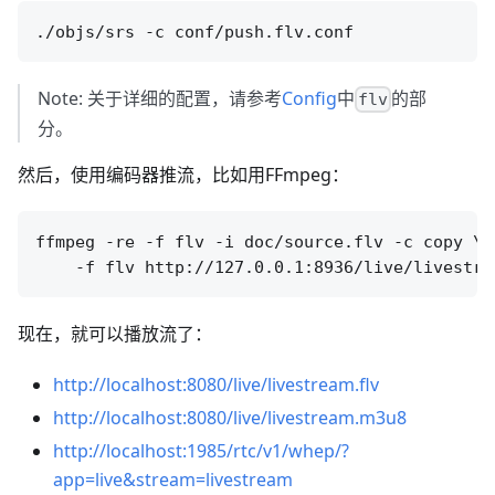
Note: 关于详细的配置，请参考
Config
中
的部
flv
分。
然后，使用编码器推流，比如用FFmpeg：
ffmpeg -re -f flv -i doc/source.flv -c copy \

现在，就可以播放流了：
http://localhost:8080/live/livestream.flv
http://localhost:8080/live/livestream.m3u8
http://localhost:1985/rtc/v1/whep/?
app=live&stream=livestream