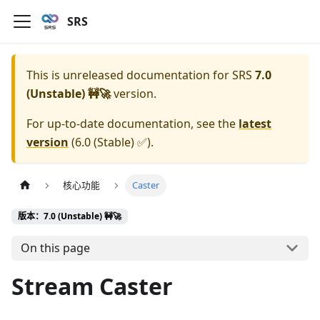
SRS
This is unreleased documentation for
SRS
7.0
(Unstable) 🚧🚀
version.
For up-to-date documentation, see the
latest
version
(
6.0 (Stable) ✅
).
核心功能
Caster
版本：7.0 (Unstable) 🚧🚀
On this page
Stream Caster