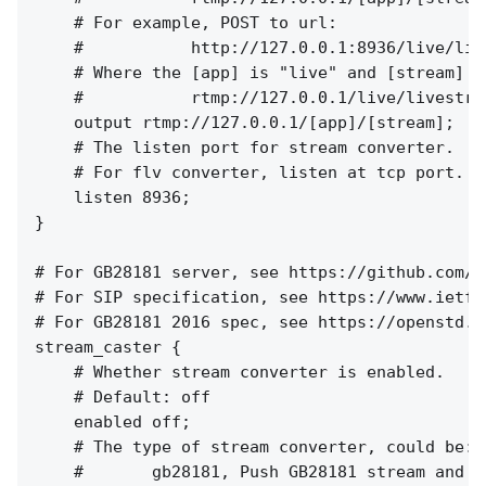
    # For example, POST to url:

    #           http://127.0.0.1:8936/live/live
    # Where the [app] is "live" and [stream] i
    #           rtmp://127.0.0.1/live/livestrea
    output rtmp://127.0.0.1/[app]/[stream];

    # The listen port for stream converter.

    # For flv converter, listen at tcp port. f
    listen 8936;

}

# For GB28181 server, see https://github.com/o
# For SIP specification, see https://www.ietf.
# For GB28181 2016 spec, see https://openstd.s
stream_caster {

    # Whether stream converter is enabled.

    # Default: off

    enabled off;

    # The type of stream converter, could be:

    #       gb28181, Push GB28181 stream and c