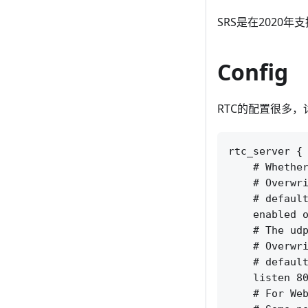
SRS是在2020
Config
RTC的配置很多
rtc_server {

    # Whether
    # Overwri
    # default
    enabled o
    # The udp
    # Overwri
    # default
    listen 80
    # For Web