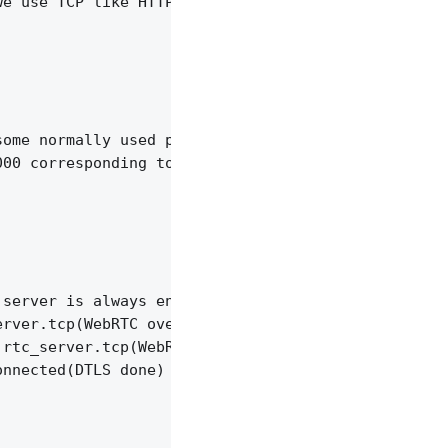
e use TCP like HTTP/80 port for firewall traversin
ome normally used ports, such as TCP/80, TCP/443,

00 corresponding to UDP/8000.

server is always enabled for WebRTC.

rver.tcp(WebRTC over TCP) is disabled.

rtc_server.tcp(WebRTC over TCP) is disabled.

nnected(DTLS done) one.
