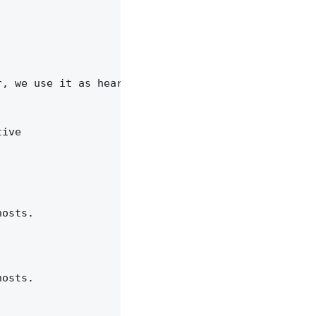
, we use it as heartbeat.

ive

osts.

osts.
