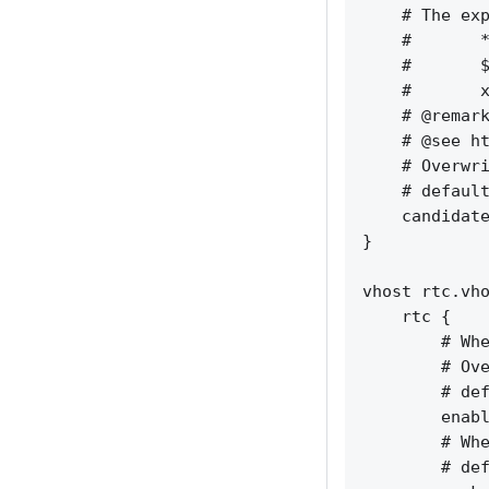
    # The exp
    #       *
    #       $
    #       x
    # @remar
    # @see ht
    # Overwri
    # default
    candidate
}

vhost rtc.vho
    rtc {

        # Whe
        # Ove
        # def
        enabl
        # Whe
        # def