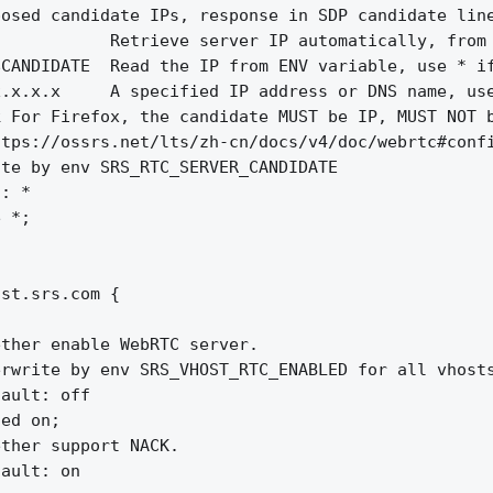
osed candidate IPs, response in SDP candidate line
           Retrieve server IP automatically, from 
CANDIDATE  Read the IP from ENV variable, use * if
.x.x.x     A specified IP address or DNS name, use
k For Firefox, the candidate MUST be IP, MUST NOT b
tps://ossrs.net/lts/zh-cn/docs/v4/doc/webrtc#confi
te by env SRS_RTC_SERVER_CANDIDATE

: *

 *;

st.srs.com {

ther enable WebRTC server.

rwrite by env SRS_VHOST_RTC_ENABLED for all vhosts
ault: off

ed on;

ther support NACK.

ault: on
