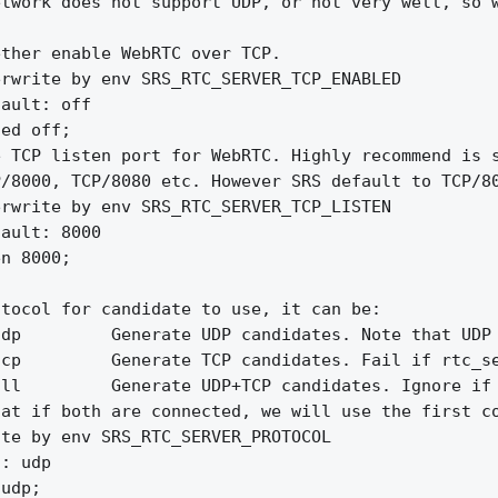
twork does not support UDP, or not very well, so w
ther enable WebRTC over TCP.

rwrite by env SRS_RTC_SERVER_TCP_ENABLED

ault: off

ed off;

 TCP listen port for WebRTC. Highly recommend is s
/8000, TCP/8080 etc. However SRS default to TCP/80
rwrite by env SRS_RTC_SERVER_TCP_LISTEN

ault: 8000

n 8000;

tocol for candidate to use, it can be:

dp         Generate UDP candidates. Note that UDP 
cp         Generate TCP candidates. Fail if rtc_se
ll         Generate UDP+TCP candidates. Ignore if 
at if both are connected, we will use the first co
te by env SRS_RTC_SERVER_PROTOCOL

: udp

udp;
