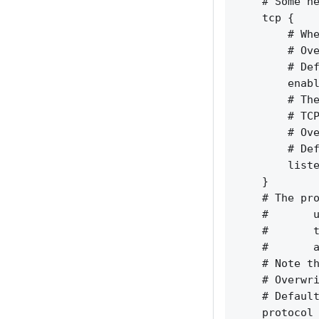
    # Some ne
    tcp {

        # Whe
        # Ove
        # Def
        enabl
        # The
        # TCP
        # Ove
        # Def
        liste
    }

    # The pro
    #       u
    #       t
    #       a
    # Note th
    # Overwri
    # Default
    protocol 