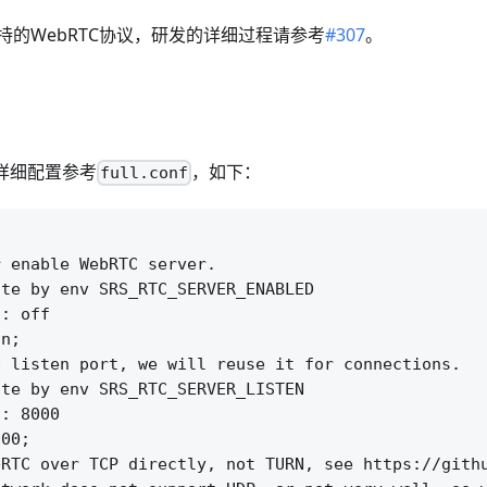
年支持的WebRTC协议，研发的详细过程请参考
#307
。
，详细配置参考
，如下：
full.conf
 enable WebRTC server.

te by env SRS_RTC_SERVER_ENABLED

: off

n;

 listen port, we will reuse it for connections.

te by env SRS_RTC_SERVER_LISTEN

: 8000

00;

RTC over TCP directly, not TURN, see https://githu