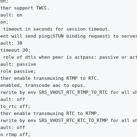
on;

ther support TWCC.

ault: on

on;

 timeout in seconds for session timeout.

ent will send ping(STUN binding request) to server
ault: 30

timeout 30;

 role of dtls when peer is actpass: passive or act
ault: passive

role passive;

ther enable transmuxing RTMP to RTC.

enabled, transcode aac to opus.

rwrite by env SRS_VHOST_RTC_RTMP_TO_RTC for all vh
ault: off

to_rtc off;

ther enable transmuxing RTC to RTMP.

rwrite by env SRS_VHOST_RTC_RTC_TO_RTMP for all vh
ault: off

o_rtmp off;
