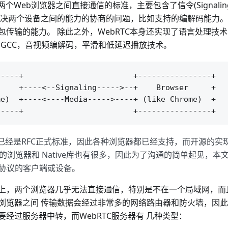
两个Web浏览器之间直接通信的标准，主要包含了信令(Signaling
解决两个设备之间的能力的协商的问题，比如支持的编解码能力
包传输的能力。 除此之外，WebRTC本身还实现了语言处理技术
C和GCC，音视频编解码，平滑和低延迟播放技术。
----+                        +----------------+

    +----<--Signaling----->--+    Browser     +

e)  +----<----Media----->----+ (like Chrome)  +

bRTC已经是RFC正式标准，因此各种浏览器都已经支持，而开源的
的浏览器和 Native库也有很多，因此为了沟通的简单起见，本
TC协议的客户端或设备。
上，两个浏览器几乎无法直接通信，特别是不在一个局域网，而
浏览器之间 传输数据会经过非常多的网络路由器和防火墙，因
要经过服务器中转，而WebRTC服务器有 几种类型：