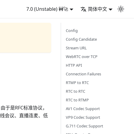
7.0 (Unstable) 🚧🚀
简体中文
Config
Config Candidate
Stream URL
WebRTC over TCP
HTTP API
Connection Failures
RTMP to RTC
RTC to RTC
RTC to RTMP
，由于是RFC标准协议，
AV1 Codec Support
在线会议、直播连麦、低
VP9 Codec Support
G.711 Codec Support