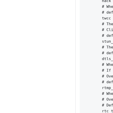
        nack 
        # Whe
        # def
        twcc 
        # The
        # Cli
        # def
        stun_
        # The
        # def
        dtls_
        # Whe
        # If 
        # Ove
        # def
        rtmp_
        # Whe
        # Ove
        # Def
        rtc_t