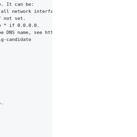
. It can be:

all network interfaces.

 not set.

 * if 0.0.0.0.

e DNS name, see https://bugzilla.mozilla.org/show_
g-candidate

.
