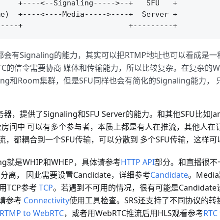
    +----<--Signaling----->--+   SFU   +

e)  +----<----Media----->----+  Server +

U一般都会有Signaling的能力，其实可以把RTMP地址也可以看成
RTC的信令需要协商 媒体和传输能力，所以比较复杂。在复杂的We
ling和Room集群，但是SFU同样也会有简化的Signaling能
，提供了Signaling和SFU Server的能力。和其他SFU比如J
，尽管房间中 可以有多个参与者，本质上都是有人在推流，其他人
流，都耦合到一个SFU传输，可以分散到 多个SFU传输，这样
ling就是WHIP和WHEP，具体请参考
HTTP API
部分。和直播很不
edia分离， 因此需要设置Candidate，详细参考
Candidate
。Med
用TCP参考
TCP
。若遇到不可用的情况，很有可能是Candidat
请参考
Connectivity
使用工具检查。SRS还支持了不同协议的转
RTMP to WebRTC
，或者用WebRTC推流后用HLS观看参考
RTC