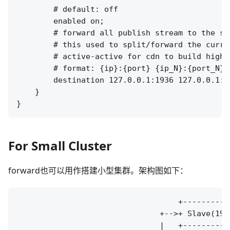
        # default: off

        enabled on;

        # forward all publish stream to the sp
        # this used to split/forward the curre
        # active-active for cdn to build high 
        # format: {ip}:{port} {ip_N}:{port_N}

        destination 127.0.0.1:1936 127.0.0.1:19
    }

For Small Cluster
forward也可以用作搭建小型集群。架构图如下：
                                   +----------
                               +-->+ Slave(193
                               |   +----------