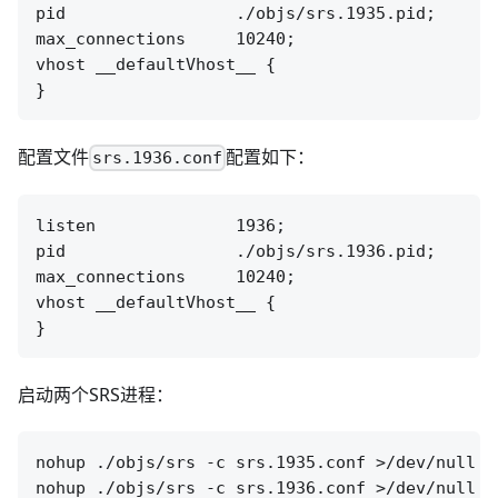
pid                 ./objs/srs.1935.pid;

max_connections     10240;

vhost __defaultVhost__ {

配置文件
配置如下：
srs.1936.conf
listen              1936;

pid                 ./objs/srs.1936.pid;

max_connections     10240;

vhost __defaultVhost__ {

启动两个SRS进程：
nohup ./objs/srs -c srs.1935.conf >/dev/null 2>