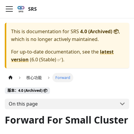
SRS
This is documentation for
SRS
4.0 (Archived) 📦
,
which is no longer actively maintained.
For up-to-date documentation, see the
latest
version
(
6.0 (Stable) ✅
).
核心功能
Forward
版本：4.0 (Archived) 📦
On this page
Forward For Small Cluster