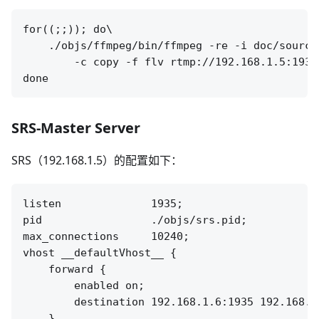
for((;;)); do\

    ./objs/ffmpeg/bin/ffmpeg -re -i doc/source.
        -c copy -f flv rtmp://192.168.1.5:1935
SRS-Master Server
SRS（192.168.1.5）的配置如下：
listen              1935;

pid                 ./objs/srs.pid;

max_connections     10240;

vhost __defaultVhost__ {

    forward {

        enabled on;

        destination 192.168.1.6:1935 192.168.1
    }
