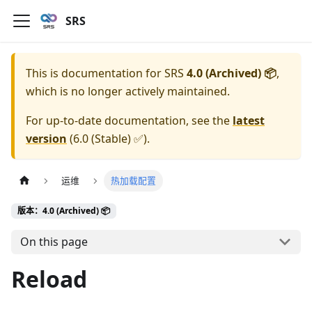
SRS
This is documentation for
SRS
4.0 (Archived) 📦
,
which is no longer actively maintained.
For up-to-date documentation, see the
latest
version
(
6.0 (Stable) ✅
).
运维
热加载配置
版本：4.0 (Archived) 📦
On this page
Reload