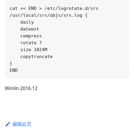
cat << END > /etc/logrotate.d/srs

/usr/local/srs/objs/srs.log {

    daily

    dateext

    compress

    rotate 7

    size 1024M

    copytruncate

}

Winlin 2016.12
编辑此页