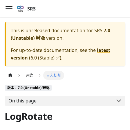
SRS
This is unreleased documentation for
SRS
7.0
(Unstable) 🚧🚀
version.
For up-to-date documentation, see the
latest
version
(
6.0 (Stable) ✅
).
运维
日志切割
版本：7.0 (Unstable) 🚧🚀
On this page
LogRotate