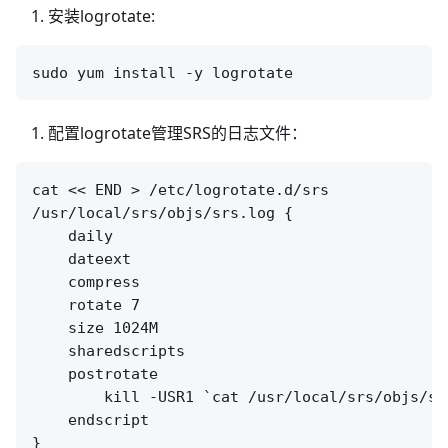
安装logrotate:
配置logrotate管理SRS的日志文件：
cat << END > /etc/logrotate.d/srs

/usr/local/srs/objs/srs.log {

    daily

    dateext

    compress

    rotate 7

    size 1024M

    sharedscripts

    postrotate

        kill -USR1 `cat /usr/local/srs/objs/srs
    endscript

}
