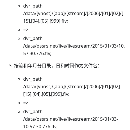
dvr_path
/data/[vhost]/[app]/[stream]/[2006]/[01]/[02]/[
15].[04].[05].[999].flv;
=>
dvr_path
/data/ossrs.net/live/livestream/2015/01/03/10.
57.30.776.flv;
按流和年月分目录，日和时间作为文件名：
dvr_path
/data/[vhost]/[app]/[stream]/[2006]/[01]/[02]-
[15].[04].[05].[999].flv;
=>
dvr_path
/data/ossrs.net/live/livestream/2015/01/03-
10.57.30.776.flv;