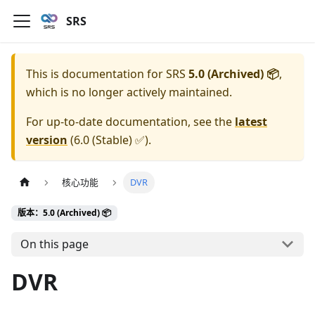
SRS
This is documentation for
SRS
5.0 (Archived) 📦
,
which is no longer actively maintained.
For up-to-date documentation, see the
latest
version
(
6.0 (Stable) ✅
).
核心功能
DVR
版本：5.0 (Archived) 📦
On this page
DVR