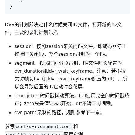
DVR的计划即决定什么时候关闭flv文件，打开新的flv文
件，主要的录制计划包括：
session：按照session来关闭flv文件，即编码器停止
推流时关闭flv，整个session录制为一个flv。
segment：按照时间分段录制，flv文件时长配置为
dvr_duration和dvr_wait_keyframe。注意：若不按
关键帧切flv（即dvr_wait_keyframe配置为off），所
以会导致后面的flv启动时会花屏。
time_jitter: 时间戳抖动算法。full使用完全的时间戳矫
正；zero只是保证从0开始；off不矫正时间戳。
dvr_path: 录制的路径，规则参考下一章。
参考
和
conf/dvr.segment.conf
配置实例。
conf/dvr.session.conf