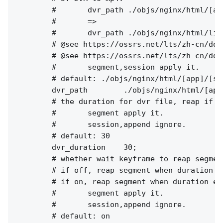
        #       dvr_path ./objs/nginx/html/[ap
        #       =>

        #       dvr_path ./objs/nginx/html/liv
        # @see https://ossrs.net/lts/zh-cn/doc
        # @see https://ossrs.net/lts/zh-cn/doc
        #       segment,session apply it.

        # default: ./objs/nginx/html/[app]/[st
        dvr_path        ./objs/nginx/html/[app
        # the duration for dvr file, reap if e
        #       segment apply it.

        #       session,append ignore.

        # default: 30

        dvr_duration    30;

        # whether wait keyframe to reap segment
        # if off, reap segment when duration e
        # if on, reap segment when duration ex
        #       segment apply it.

        #       session,append ignore.

        # default: on
