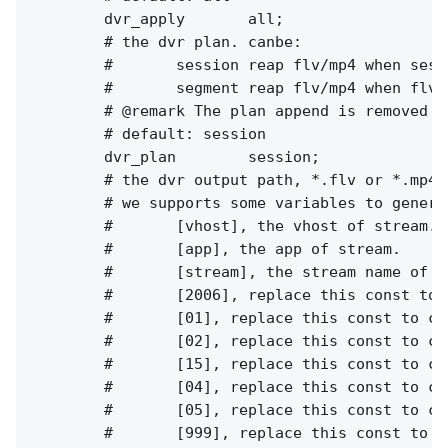
        dvr_apply       all;

        # the dvr plan. canbe:

        #       session reap flv/mp4 when sess
        #       segment reap flv/mp4 when flv 
        # @remark The plan append is removed i
        # default: session

        dvr_plan        session;

        # the dvr output path, *.flv or *.mp4.

        # we supports some variables to genera
        #       [vhost], the vhost of stream.

        #       [app], the app of stream.

        #       [stream], the stream name of st
        #       [2006], replace this const to c
        #       [01], replace this const to cur
        #       [02], replace this const to cur
        #       [15], replace this const to cur
        #       [04], replace this const to cur
        #       [05], replace this const to cur
        #       [999], replace this const to c