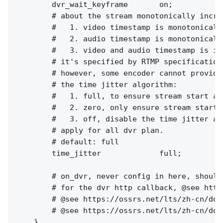
        dvr_wait_keyframe       on;

        # about the stream monotonically increa
        #   1. video timestamp is monotonically
        #   2. audio timestamp is monotonically
        #   3. video and audio timestamp is in
        # it's specified by RTMP specification
        # however, some encoder cannot provide
        # the time jitter algorithm:

        #   1. full, to ensure stream start at
        #   2. zero, only ensure stream start 
        #   3. off, disable the time jitter al
        # apply for all dvr plan.

        # default: full

        time_jitter             full;

        # on_dvr, never config in here, should
        # for the dvr http callback, @see http
        # @see https://ossrs.net/lts/zh-cn/doc
        # @see https://ossrs.net/lts/zh-cn/doc
    }
