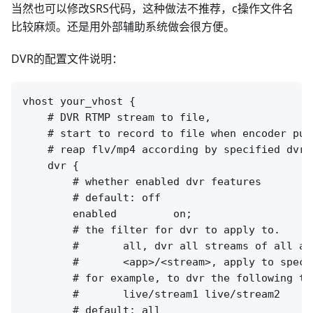
当然也可以修改SRS代码，这种做法不推荐，c操作文件名
比较麻烦。还是用外部辅助系统做会很方便。
DVR的配置文件说明：
vhost your_vhost {

    # DVR RTMP stream to file,

    # start to record to file when encoder publ
    # reap flv/mp4 according by specified dvr_p
    dvr {

        # whether enabled dvr features

        # default: off

        enabled         on;

        # the filter for dvr to apply to.

        #       all, dvr all streams of all app
        #       <app>/<stream>, apply to speci
        # for example, to dvr the following two
        #       live/stream1 live/stream2

        # default: all
