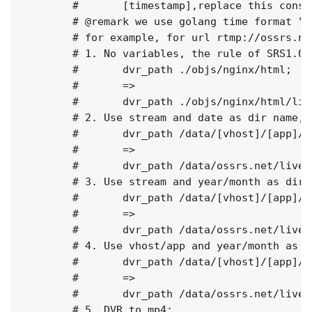
        #       [timestamp],replace this const
        # @remark we use golang time format "2
        # for example, for url rtmp://ossrs.ne
        # 1. No variables, the rule of SRS1.0(
        #       dvr_path ./objs/nginx/html;

        #       =>

        #       dvr_path ./objs/nginx/html/liv
        # 2. Use stream and date as dir name, 
        #       dvr_path /data/[vhost]/[app]/[
        #       =>

        #       dvr_path /data/ossrs.net/live/
        # 3. Use stream and year/month as dir 
        #       dvr_path /data/[vhost]/[app]/[
        #       =>

        #       dvr_path /data/ossrs.net/live/
        # 4. Use vhost/app and year/month as d
        #       dvr_path /data/[vhost]/[app]/[
        #       =>

        #       dvr_path /data/ossrs.net/live/
        # 5. DVR to mp4:
